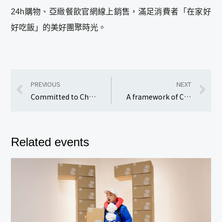
24h購物、亞緻餐飲官網線上銷售，滿足消費者「在家好
好吃飯」的美好團聚時光。
PREVIOUS
NEXT
Committed to Charity, PChome Online Takes Actions to Care for Disadvantaged Groups PChome’s Large Charity Figurine Is Unveiled.
A framework of Corporate Social Responsibility, PChome, KKBOX, and the Eden Social Welfare Foundation conduct the Exclusive PChome Charity Event.
Related events