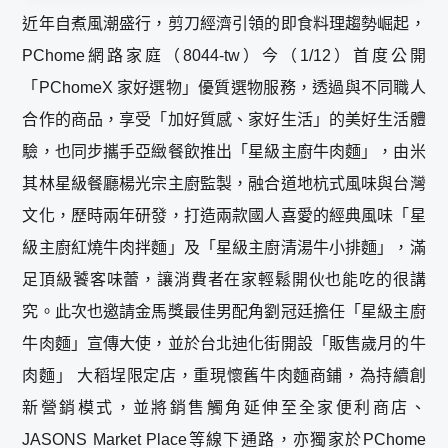
近年自煮風潮盛行，剪刀經濟引領的即食料理趨勢崛起，
PChome網路家庭（8044-tw）今（1/12）首度公開
「PChomeX 家好選物」優質選物服務，透過與不同職人
合作的商品，享受「加好質感、家好生活」的美好生活體
驗，也同步攜手亞緻餐飲推出「星級主廚牛肉麵」，由米
其林星級餐廳楊光宗主廚監製，融合道地杭式風味與台灣
文化，歷時兩年研發，打造兩款國人喜愛的經典風味「星
級主廚紅燒牛肉拌麵」及「星級主廚清湯牛小排麵」，滿
足頂級饕客味蕾，讓消費者在家輕鬆開伙也能吃的很講
究。此次也邀請金馬獎最佳男配角劉冠廷擔任「星級主廚
牛肉麵」宣傳大使，並於台北迪化街開設「販售歲月的牛
肉麵」 大稻埕限定店，重現懷舊牛肉麵商鋪，為持續創
新營銷模式，並將銷售觸角延伸至全家便利商店、
JASONS Market Place等線下通路，亦獨家於PChome