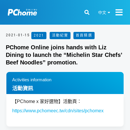
中文
2021-01-15
2021
,
活動紀實
,
首頁精選
PChome Online joins hands with Liz
Dining to launch the “Michelin Star Chefs’
Beef Noodles” promotion.
Activities information
活動資訊
【PChome x 家好選物】活動頁：
https://www.pchomeec.tw/cdn/sites/pchomex