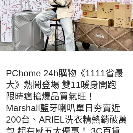
PChome 24h購物《1111省最
大》熱鬧登場 雙11暖身開跑
限時瘋搶爆品買氣旺！
Marshall藍牙喇叭單日夯賣近
200台、ARIEL洗衣精熱銷破萬
包 超有感五大優惠！ 3C百貨