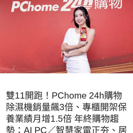
雙11開跑！PChome 24h購物
除濕機銷量飆3倍、專櫃開架保
養業績月增1.5倍 年終購物趨
勢：AI PC／智慧家電正夯、居