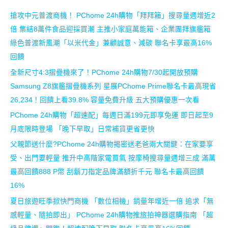
搶攻中元普渡商機！ PChome 24h購物「拜拜箱」搜尋量週增近2
倍 集結8萬件食品迎採買潮 主推小家庭萬能箱、企業團拜旗艦箱
綠色普渡新風潮「以米代金」兼顧誠意、減碳 聯名卡享最高16%
回饋
全新尺寸4:3摺疊機來了！PChome 24h購物7/30起開放預購
Samsung Z8旗艦摺疊機系列 星展PChome Prime聯名卡最高現省
26,234！回饋上看39.8% 容量免費升級 五大預購優惠一次看
PChome 24h購物「超速配」每週日滿199元即享免運 即日起至9
月底限時登場 「晚下早取」日常補貨更省更快
父親節送什麼?PChome 24h購物揭密送老爸兩大關鍵：在家要享
受、出門要輕量 推升中高階家電買氣 按摩椅搜尋量週增三成 滿萬
最高回饋888 P幣 刮鬍刀指定品牌滿額折千元 聯名卡最高回饋
16%
夏日旅遊旺季掀快門商機 「數位相機」銷量年增近一倍 追求「無
感輕量、隨拍即出」 PChome 24h購物推旅拍神器選購指南 「超