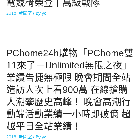
電競椅榮登千萬級戰隊
2018
,
新聞室
/ By
yc
PChome24h購物「PChome雙
11來了－Unlimited無限之夜」
業績告捷無極限 晚會期間全站
造訪人次上看900萬 在線搶購
人潮攀歷史高峰！ 晚會高潮行
動端活動業績一小時即破億 超
越平日全站業績！
2018
,
新聞室
/ By
yc