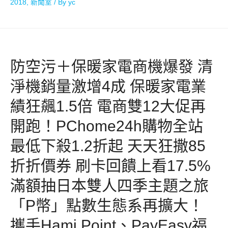
2018
,
新聞室
/ By
yc
防空污＋保暖家電商機爆發 清
淨機銷量激增4成 保暖家電業
績狂飆1.5倍 電商雙12大促再
開跑！PChome24h購物全站
最低下殺1.2折起 天天狂撒85
折折價券 刷卡回饋上看17.5%
滿額抽日本雙人四季主題之旅
「P幣」點數生態系再擴大！
攜手Hami Point、PayEasy福