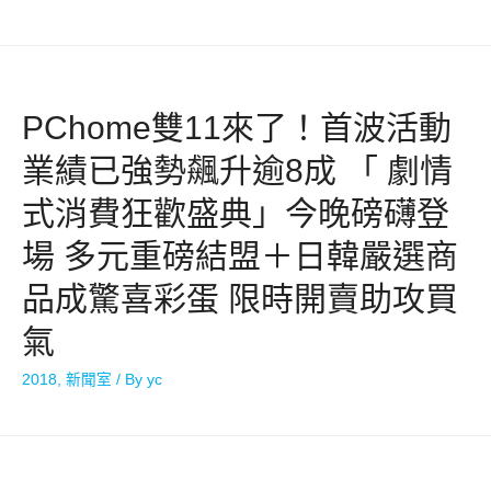
PChome雙11來了！首波活動
業績已強勢飆升逾8成 「 劇情
式消費狂歡盛典」今晚磅礴登
場 多元重磅結盟＋日韓嚴選商
品成驚喜彩蛋 限時開賣助攻買
氣
2018
,
新聞室
/ By
yc