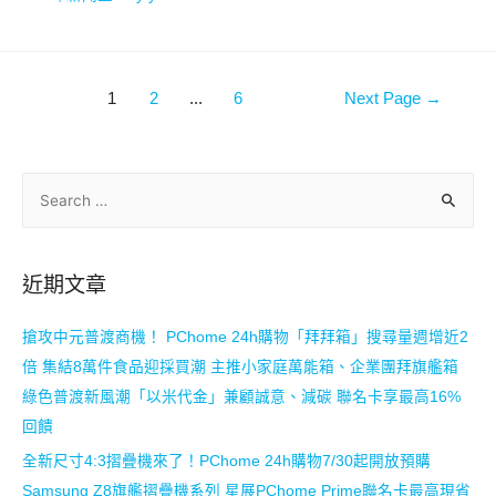
1
2
...
6
Next Page
→
近期文章
搶攻中元普渡商機！ PChome 24h購物「拜拜箱」搜尋量週增近2
倍 集結8萬件食品迎採買潮 主推小家庭萬能箱、企業團拜旗艦箱
綠色普渡新風潮「以米代金」兼顧誠意、減碳 聯名卡享最高16%
回饋
全新尺寸4:3摺疊機來了！PChome 24h購物7/30起開放預購
Samsung Z8旗艦摺疊機系列 星展PChome Prime聯名卡最高現省