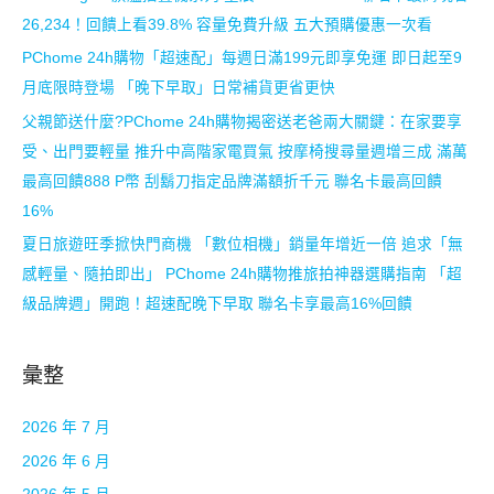
26,234！回饋上看39.8% 容量免費升級 五大預購優惠一次看
PChome 24h購物「超速配」每週日滿199元即享免運 即日起至9
月底限時登場 「晚下早取」日常補貨更省更快
父親節送什麼?PChome 24h購物揭密送老爸兩大關鍵：在家要享
受、出門要輕量 推升中高階家電買氣 按摩椅搜尋量週增三成 滿萬
最高回饋888 P幣 刮鬍刀指定品牌滿額折千元 聯名卡最高回饋
16%
夏日旅遊旺季掀快門商機 「數位相機」銷量年增近一倍 追求「無
感輕量、隨拍即出」 PChome 24h購物推旅拍神器選購指南 「超
級品牌週」開跑！超速配晚下早取 聯名卡享最高16%回饋
彙整
2026 年 7 月
2026 年 6 月