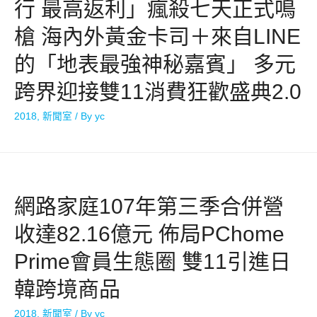
行 最高返利」瘋殺七天正式鳴
槍 海內外黃金卡司＋來自LINE
的「地表最強神秘嘉賓」 多元
跨界迎接雙11消費狂歡盛典2.0
2018
,
新聞室
/ By
yc
網路家庭107年第三季合併營
收達82.16億元 佈局PChome
Prime會員生態圈 雙11引進日
韓跨境商品
2018
,
新聞室
/ By
yc