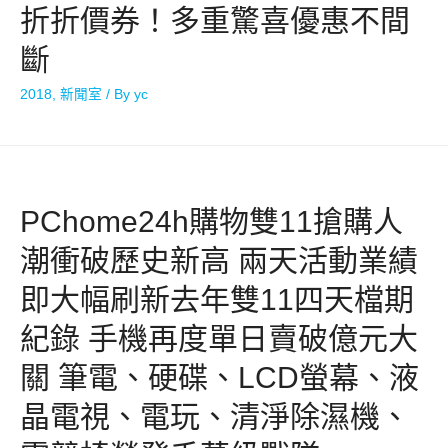
折折價券！多重驚喜優惠不間
斷
2018
,
新聞室
/ By
yc
PChome24h購物雙11搶購人
潮衝破歷史新高 兩天活動業績
即大幅刷新去年雙11四天檔期
紀錄 手機再度單日賣破億元大
關 筆電、硬碟、LCD螢幕、液
晶電視、電玩、清淨除濕機、