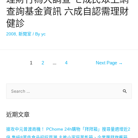
查詢基金資訊 六成自認需理財
健診
2008
,
新聞室
/ By
yc
1
2
...
4
Next Page
→
近期文章
搶攻中元普渡商機！ PChome 24h購物「拜拜箱」搜尋量週增近2
倍 集結8萬件食品迎採買潮 主推小家庭萬能箱、企業團拜旗艦箱