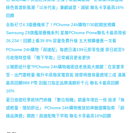
綠色普渡新風潮「以米代金」兼顧誠意、減碳 聯名卡享最高16%
回饋
全新尺寸4:3摺疊機來了！PChome 24h購物7/30起開放預購
Samsung Z8旗艦摺疊機系列 星展PChome Prime聯名卡最高現省
26,234！回饋上看39.8% 容量免費升級 五大預購優惠一次看
PChome 24h購物「超速配」每週日滿199元即享免運 即日起至9
月底限時登場 「晚下早取」日常補貨更省更快
父親節送什麼?PChome 24h購物揭密送老爸兩大關鍵：在家要享
受、出門要輕量 推升中高階家電買氣 按摩椅搜尋量週增三成 滿萬
最高回饋888 P幣 刮鬍刀指定品牌滿額折千元 聯名卡最高回饋
16%
夏日旅遊旺季掀快門商機 「數位相機」銷量年增近一倍 追求「無
感輕量、隨拍即出」 PChome 24h購物推旅拍神器選購指南 「超
級品牌週」開跑！超速配晚下早取 聯名卡享最高16%回饋