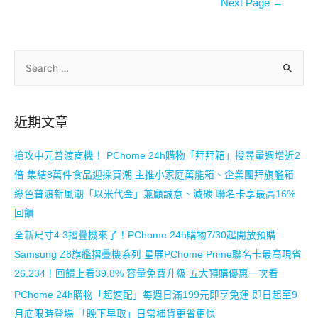
Next Page
→
近期文章
搶攻中元普渡商機！ PChome 24h購物「拜拜箱」搜尋量週增近2
倍 集結8萬件食品迎採買潮 主推小家庭萬能箱、企業團拜旗艦箱
綠色普渡新風潮「以米代金」兼顧誠意、減碳 聯名卡享最高16%
回饋
全新尺寸4:3摺疊機來了！PChome 24h購物7/30起開放預購
Samsung Z8旗艦摺疊機系列 星展PChome Prime聯名卡最高現省
26,234！回饋上看39.8% 容量免費升級 五大預購優惠一次看
PChome 24h購物「超速配」每週日滿199元即享免運 即日起至9
月底限時登場 「晚下早取」日常補貨更省更快