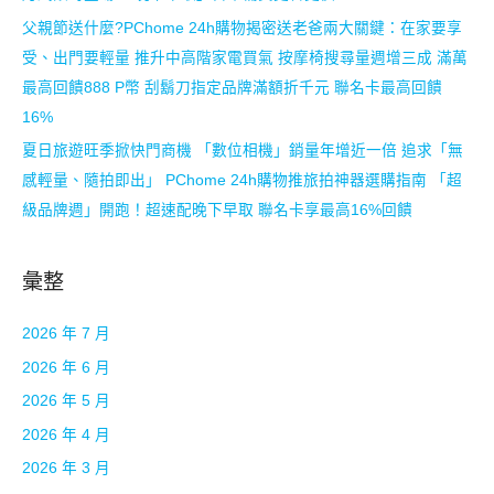
父親節送什麼?PChome 24h購物揭密送老爸兩大關鍵：在家要享
受、出門要輕量 推升中高階家電買氣 按摩椅搜尋量週增三成 滿萬
最高回饋888 P幣 刮鬍刀指定品牌滿額折千元 聯名卡最高回饋
16%
夏日旅遊旺季掀快門商機 「數位相機」銷量年增近一倍 追求「無
感輕量、隨拍即出」 PChome 24h購物推旅拍神器選購指南 「超
級品牌週」開跑！超速配晚下早取 聯名卡享最高16%回饋
彙整
2026 年 7 月
2026 年 6 月
2026 年 5 月
2026 年 4 月
2026 年 3 月