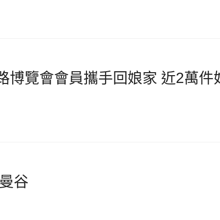
網路博覽會會員攜手回娘家 近2萬件
去曼谷