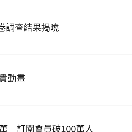
問卷調查結果揭曉
阿貴動畫
500萬 訂閱會員破100萬人