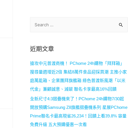
中文
EN
近期文章
搶攻中元普渡商機！ PChome 24h購物「拜拜箱」
搜尋量週增近2倍 集結8萬件食品迎採買潮 主推小家
庭萬能箱、企業團拜旗艦箱 綠色普渡新風潮「以米
代金」兼顧誠意、減碳 聯名卡享最高16%回饋
全新尺寸4:3摺疊機來了！PChome 24h購物7/30起
開放預購Samsung Z8旗艦摺疊機系列 星展PChome
Prime聯名卡最高現省26,234！回饋上看39.8% 容量
免費升級 五大預購優惠一次看