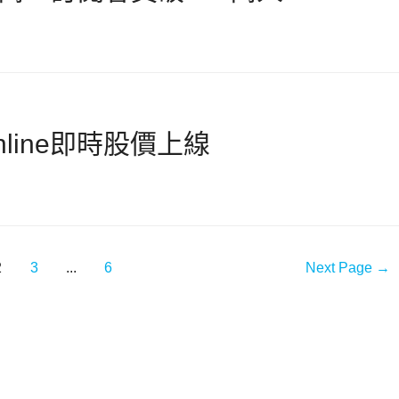
line即時股價上線
2
3
...
6
Next Page
→