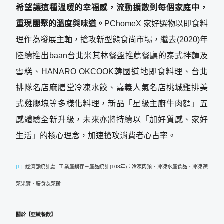
希望讓這種溫暖的幸福感，流動擴散到每個家庭中，
重現團聚的溫度與味道。
PChomeX 家好選物以即食料
理作為發展主軸，搶攻新型態食尚市場，繼去(2020)年
陸續推出baan台北米其林餐盤推薦餐廳的泰式拌麵及
雪糕、HANARO OKCOOK韓國道地即食料理、台北
排隊名店麻膳堂冷凍水餃、嘉義人氣名店桃城雞排美
式雞腿塊等多樣化料理，新品「星級主廚牛肉麵」五
感體驗全新升級，未來亦將持續以「加好質感、家好
生活」的核心理念，加速搶攻消費者心占率。
[1]
經濟部統計處─工業產銷存－產品統計(108年)：冷凍肉類、冷凍水產食品、冷凍蔬
菜果實、膳食及菜餚
關於【亞緻餐飲】