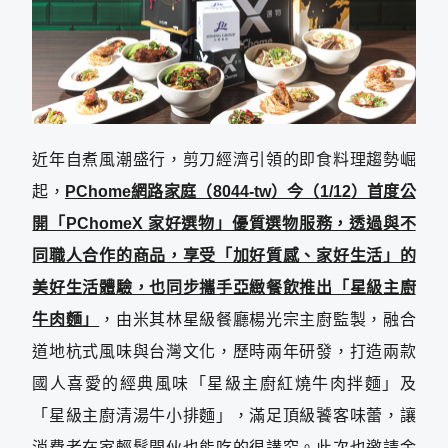
近年自煮風潮盛行，剪刀經濟引領的即食料理趨勢崛
起，
PChome
網路家庭（
8044-tw
）今（
1/12
）首度公
開「
PChomeX
家好選物」優質選物服務，透過與不
同職人合作的商品，享受「加好質感、家好生活」的
美好生活體驗，也同步攜手亞緻餐飲推出「星級主廚
牛肉麵」
，由米其林星級餐廳楊光宗主廚監製，融合
道地杭式風味與台灣文化，歷時兩年研發，打造兩款
國人喜愛的經典風味「星級主廚紅燒牛肉拌麵」及
「星級主廚清湯牛小排麵」，滿足頂級饕客味蕾，讓
消費者在家輕鬆開伙也能吃的很講究。此次也邀請金