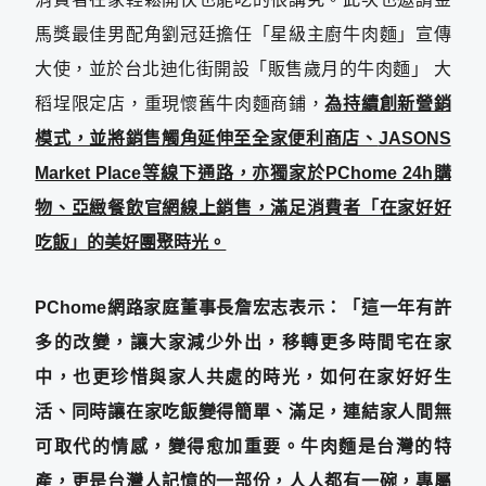
馬獎最佳男配角劉冠廷擔任「星級主廚牛肉麵」宣傳
大使，並於台北迪化街開設「販售歲月的牛肉麵」 大
稻埕限定店，重現懷舊牛肉麵商鋪，
為持續創新營銷
模式，並將銷售觸角延伸至全家便利商店、
JASONS
Market Place
等線下通路，亦獨家於
PChome 24h
購
物、亞緻餐飲官網線上銷售，滿足消費者「在家好好
吃飯」的美好團聚時光。
PChome
網路家庭董事長詹宏志表示：「這一年有許
多的改變，讓大家減少外出，移轉更多時間宅在家
中，也更珍惜與家人共處的時光，如何在家好好生
活、同時讓在家吃飯變得簡單、滿足，連結家人間無
可取代的情感，變得愈加重要。牛肉麵是台灣的特
產，更是台灣人記憶的一部份，人人都有一碗，專屬