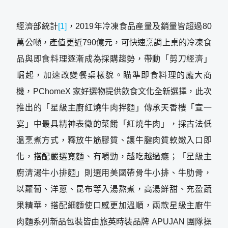
經濟部統計
[1]
，2019年冷凍食品產量及銷量皆超過80
萬公噸，產值更近790億元，可快速烹調上桌的冷凍食
品與即食料理逐漸成為採購趨勢，帶動「剪刀經濟」
崛起，加速改變餐桌樣貌。瞄準即食料理的龐大商
機，PChomeX 家好選物提供飲食文化全新選擇，此次
推出的「星級主廚紅燒牛肉拌麵」傳承天香樓「宣一
宴」中最具精神表徵的菜餚「紅燒牛肉」，採古法低
溫烹煮方式，釋放牛筋膠質、讓牛腱肉質軟嫩入口即
化，搭配嚴選寬麵、有嚼勁，越吃越過癮；「星級主
廚清湯牛小排麵」則選用美國帶骨牛小排、牛肋骨，
以蘿蔔、洋蔥、昆布等入湯熬煮，高湯鮮甜、充盈蔬
果精華，搭配細麵使口感更加溫順，兩款星級主廚牛
肉麵系列新品包裝皆由旅英時裝品牌 APUJAN 團隊操