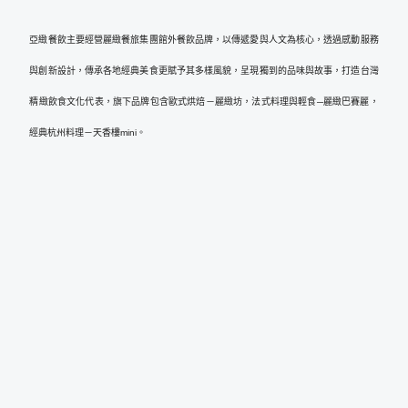
亞緻餐飲主要經營麗緻餐旅集團館外餐飲品牌，以傳遞愛與人文為核心，透過感動服務
與創新設計，傳承各地經典美食更賦予其多樣風貌，呈現獨到的品味與故事，打造台灣
精緻飲食文化代表，旗下品牌包含歐式烘焙－麗緻坊，法式料理與輕食─麗緻巴賽麗，
經典杭州料理－天香樓mini。