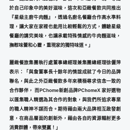
於自己印象中的美好滋味，這次和亞緻餐飲共同推出
『星級主廚牛肉麵』，透過名廚名餐廳合作高水準料
理，讓大家在家裡也能用比較輕鬆的方式，體驗星級
餐廳的講究美味，也讓承載特殊情感的牛肉麵滋味，
撫慰味蕾和心靈，重現家的獨特味道。」
麗緻餐旅集團執行處董事總經理兼集團總經理徐儷萍
表示：「與詹董事長十餘年的情誼成就了今日的品牌
聯名，與此之外亞緻餐飲多年來積極尋求信念一致的
合作夥伴，
而
PChome
新創品牌
PChomeX
家好選物
以匯集職人精選為其合作的對象，與我們所追求專業
的職人精神不謀而合。期待藉由兩大品牌相互啟發創
意，在商品層面的創新外，藉由各自的資源輻射更多
消費群體，帶來雙贏！」