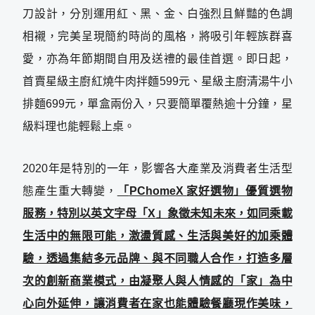
刀設計，分別運用紅、黑、金、白強烈且鮮豔的色調
相襯，完美呈現簡約時尚的風格，將吸引年輕族群喜
愛，亦為年節期間自用及送禮的最佳首選。即日起，
首賣星級主廚紅燒牛肉拌麵599元、星級主廚清湯牛小
排麵699元，單盒兩份入，只要簡單覆熱逾十分鐘，星
級料理也能輕鬆上桌。
2020年是特別的一年，影響各大產業及消費者生活型
態產生重大轉變，
「
PChomeX
家好選物」優質選物
服務，特別以英文字母「
X
」象徵未知未來，如同乘載
生活中的無限可能，激盪質感、生活與美好的加乘體
驗，透過集結多元品牌、與不同職人合作，打造多層
次的創新商業模式，由凝聚人與人情感的「家」為中
心向外延伸，讓消費者在家也能體驗餐廳現作美味，