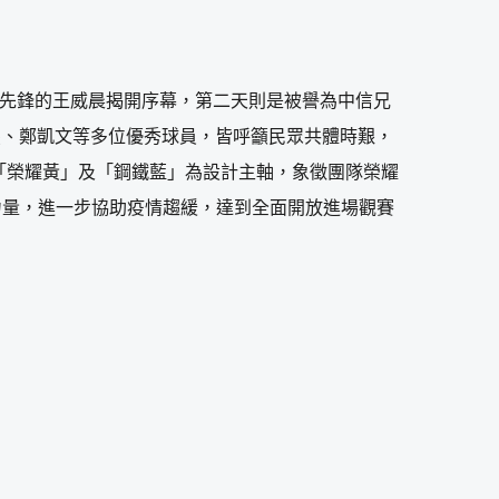
封開路先鋒的王威晨揭開序幕，第二天則是被譽為中信兄
杰、鄭凱文等多位優秀球員，皆呼籲民眾共體時艱，
「榮耀黃」及「鋼鐵藍」為設計主軸，象徵團隊榮耀
力量，進一步協助疫情趨緩，達到全面開放進場觀賽