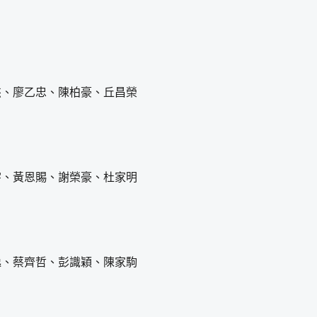
杰、廖乙忠、陳柏豪、丘昌榮
宇、黃恩賜、謝榮豪、杜家明
逸、蔡齊哲、彭識穎、陳家駒