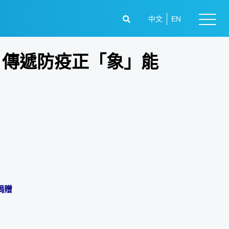
中文
EN
」 傳遞防疫正「象」能
捐贈