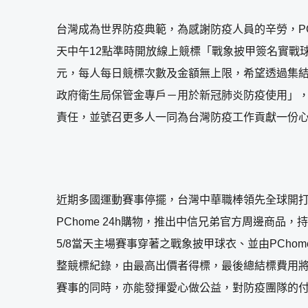
台灣成為世界防疫典範，為感謝防疫人員的辛勞，PChom
天中午12點準時開放線上競標「戰象披甲簽名實戰球衣
元，每人每日競標次數及金額無上限，希望透過集結眾
政府衛生局保管金專戶－用於新冠肺炎防疫使用」
責任，並號召更多人一同為台灣防疫工作貢獻一份
近期多國運動賽事停擺，台灣中華職棒領先全球開打
PChome 24h購物，推出中信兄弟官方周邊商品
5/8當天主場賽事穿著之戰象披甲球衣、並由PChom
整競標紀錄，由最高出價者得標，最後總結標費用
賽事的同時，亦能發揮愛心做公益，對防疫團隊的