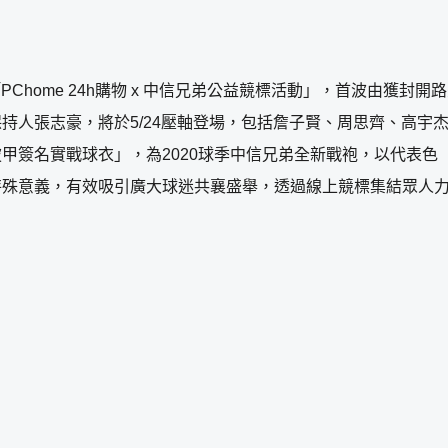
PChome 24h購物 x 中信兄弟公益競標活動」，首波由獲
持人張志豪，將於5/24壓軸登場，包括詹子賢、周思齊、高宇
甲簽名實戰球衣」，為2020球季中信兄弟全新戰袍，以代表色
特殊意義，有效吸引廣大球迷共襄盛舉，透過線上競標集結眾人
】