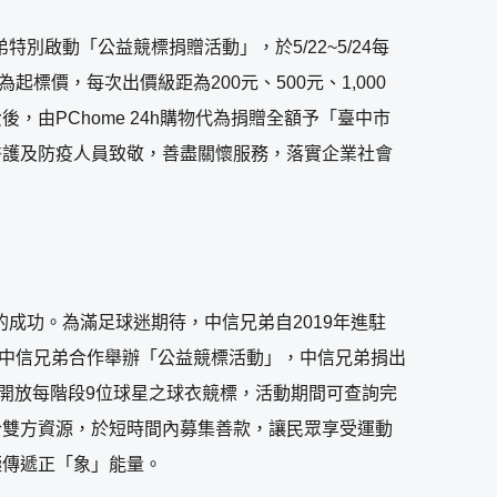
弟特別啟動「公益競標捐贈活動」，於5/22~5/24每
標價，每次出價級距為200元、500元、1,000
由PChome 24h購物代為捐贈全額予「臺中市
醫護及防疫人員致敬，善盡關懷服務，落實企業社會
成功。為滿足球迷期待，中信兄弟自2019年進駐
物偕同中信兄弟合作舉辦「公益競標活動」，中信兄弟捐出
天分別開放每階段9位球星之球衣競標，活動期間可查詢完
合雙方資源，於短時間內募集善款，讓民眾享受運動
極傳遞正「象」能量。