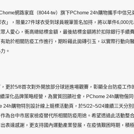
e網路家庭（8044-tw）旗下PChome 24h購物攜手中信兄
」，限量27件球衣受到球員親筆簽名加持，將以單件6,000元為起
人愛心，衝高總結標金額，最後結標金額將於扣除銀行手續費後，
，有助於相關防疫工作進行，期盼藉此拋磚引玉，以實際行動向
心力。
，更於5/8首次對外開放部分球迷進場觀賽，彰顯全台防疫工作的
，持續深化品牌策略經營，為實質回饋社會，PChome 24h購
e 24h購物特別設計線上競標活動頁，於5/22~5/24連續三
將作為台中市居家檢疫替代所相關防疫用途。希望透過此活動整
付出表達感謝，更支持國內運動產業發展，在疫情艱困時期，積