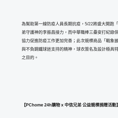
為幫助第一線防疫人員長期抗疫，5/22將盛大開跑「
弟守護神的李振昌接力，而中華職棒三壘安打紀錄保
協力促進防疫工作更加完善；此次競標商品「戰象披
與不負鋼鐵球迷支持的精神，球衣簽名及設計極具
之目的。
【PChome 24h購物 x 中信兄弟 公益競標捐贈活動