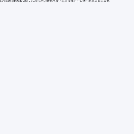
清潔的濕紙巾也成長3成；3C商品則因天氣不穩，以清淨除污、發熱小家電等商品買氣