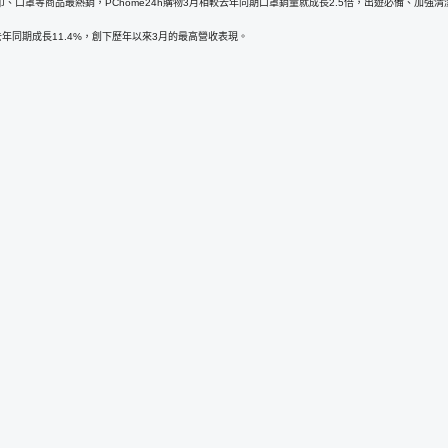
口罩等商品最熱銷，PChome24h購物3月相較去年同期口罩銷量就成長2.5倍，出遊必備、加強
年同期成長11.4%，創下歷年以來3月的最高營收表現。