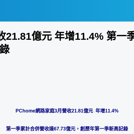
21.81億元 年增11.4% 第
錄
PChome
網路家庭
3
月營收
21.81
億元
年增
11.4%
第一季累計合併營收達
67.73
億元，創歷年第一季新高記錄