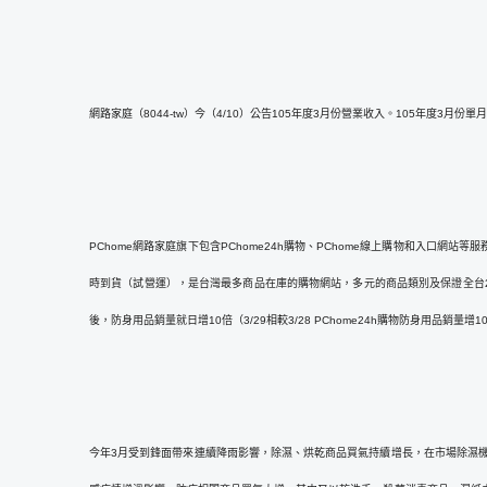
網路家庭（8044-tw）今（4/10）公告105年度3月份營業收入。105年度3月份
PChome網路家庭旗下包含PChome24h購物、PChome線上購物和入口網站
時到貨（試營運），是台灣最多商品在庫的購物網站，多元的商品類別及保證全台
後，防身用品銷量就日增10倍（3/29相較3/28 PChome24h購物防身用品銷量增1
今年3月受到鋒面帶來連續降雨影響，除濕、烘乾商品買氣持續增長，在市場除濕機普遍