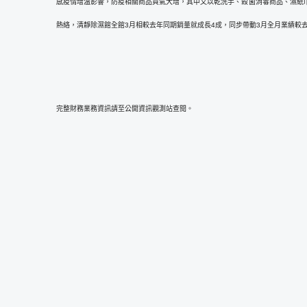
感疫情增溫影響，防疫相關商品買氣大增，其中又以乾洗手、殺菌消毒商品、濕紙巾、
熱絡，清靜除濕館全館3月相較去年同期銷量就成長4成，同步帶動3月全月業績較去
完整財務業務資訊請至公開資訊觀測站查閱。