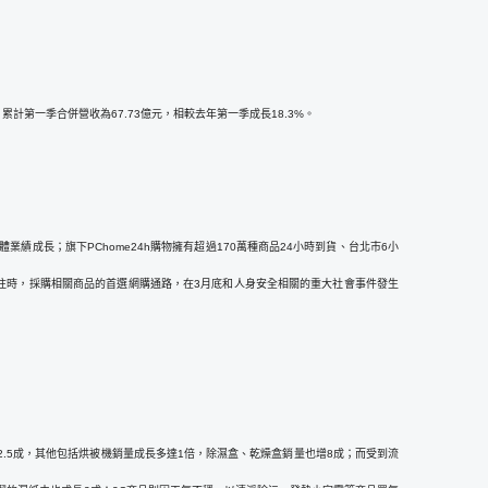
現；累計第一季合併營收為67.73億元，相較去年第一季成長18.3%。
體業績成長；旗下PChome24h購物擁有超過170萬種商品24小時到貨、台北巿6小
注時，採購相關商品的首選網購通路，在3月底和人身安全相關的重大社會事件發生
長2.5成，其他包括烘被機銷量成長多達1倍，除濕盒、乾燥盒銷量也增8成；而受到流