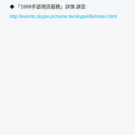
◆ 「1999手語視訊服務」詳情 請至:
http://events.skype.pchome.tw/skypelife/index.html