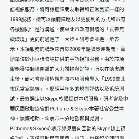
語視訊服務，將可讓聽障朋友取得和正常民眾一樣的
1999服務，還可以讓聽障朋友以更便利的方式和市府
各機關同仁進行溝通，使臺北市政府倡議的「友善無
礙環境」更向前邁進了一大步。研考會並進一步表
示，本項服務的構想來自於2009年聽障奧運期間，籌
辦單位於小巨蛋會場提供的手語視訊服務。由於該項
服務獲得聽障團體的大力讚揚與好評，所以在聽奧結
束後，研考會便積極規劃將本項服務導入「1999臺北
市民當家熱線」。歷經半年多的規劃評估以及系統測
試，最終選定以Skype軟體提供本項服務，研考會及中
華民國啟聰協會對PChome & Skype本著社會公益精
神，慷慨相助，均表示十分地歡迎與感謝。
PChome&Skype亦表示樂見雙向互動的Skype線上視
訊功能，不僅幫助民眾節費、省時，也搭起公部門與