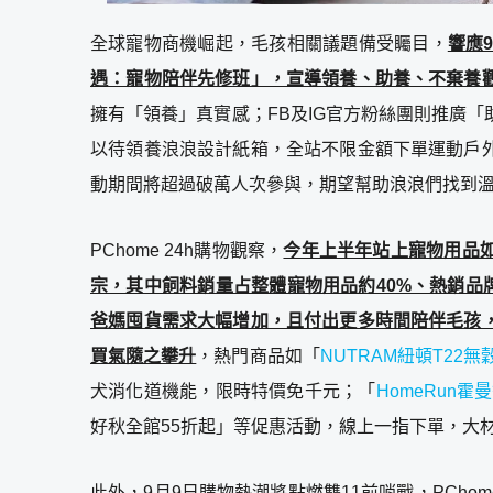
全球寵物商機崛起，毛孩相關議題備受矚目，
響應
遇：寵物陪伴先修班」，宣導領養、助養、不棄養
擁有「領養」真實感；FB及IG官方粉絲團則推廣
以待領養浪浪設計紙箱，全站不限金額下單運動戶
動期間將超過破萬人次參與，期望幫助浪浪們找到
PChome 24h購物觀察，
今年上半年站上寵物用品
宗，其中飼料銷量占整體寵物用品約40%、熱銷品牌
爸媽囤貨需求大幅增加，且付出更多時間陪伴毛孩
買氣隨之攀升
，熱門商品如「
NUTRAM紐頓T22
犬消化道機能，限時特價免千元；「
HomeRun
好秋全館55折起」等促惠活動，線上一指下單，大
此外，9月9日購物熱潮將點燃雙11前哨戰，PChom