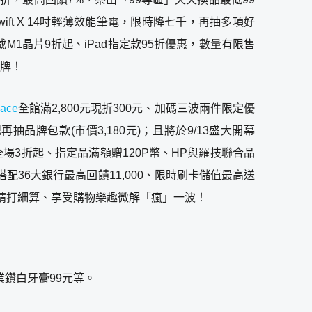
wift X 14吋輕薄效能筆電，限時降七千，再抽多項好
載M1晶片9折起、iPad指定款95折優惠，數量有限售
品牌！
Face
全館滿2,800元現折300元、加碼三波兩件限定優
牌包款(市價3,180元)；且將於9/13盛大開幕
場3折起、指定品滿額贈120P幣、HP與羅技聯合品
36大銀行最高回饋11,000、限時刷卡儲值最高送
消費者精打細算、享受購物樂趣微解「瘋」一波！
業鑽白牙膏99元等。