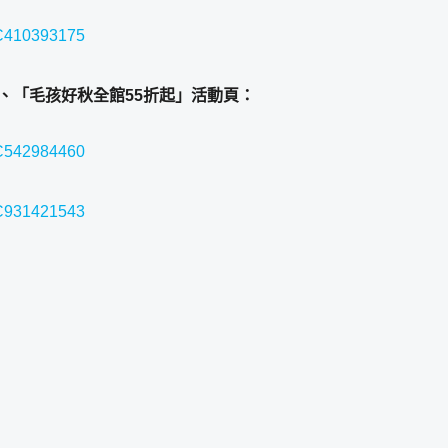
n/C410393175
起」、「毛孩好秋全館55折起」活動頁：
n/C542984460
n/C931421543