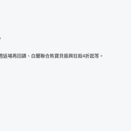
。
牌週返場再回饋、白蘭聯合熊寶貝振興狂殺4折起等。