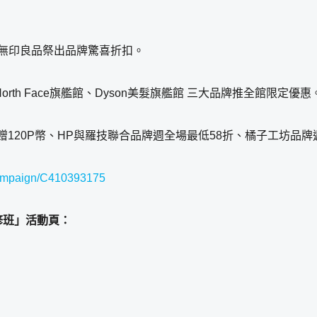
及無印良品祭出品牌驚喜折扣。
orth Face旗艦館、Dyson美髮旗艦館 三大品牌推全館限定優惠
120P幣、HP與羅技聯合品牌週全場最低58折、橘子工坊品
/campaign/C410393175
先修班」活動頁：