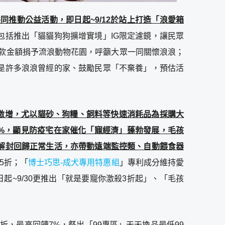
共同推動公益活動，即日起~9/12於站上打造「浪愛箱
包括推出「貓貓狗狗擴增實境」IG限定濾鏡，讓民眾
捐款金額捐予流浪動物花園，呼籲大眾一同關懷浪浪；
是許多浪浪曾經的家、鼓勵民眾「不棄養」，預估活
激增，尤以貓砂、狗糧、飼料等快速消耗品為採購大
50%，顯見防疫宅在家催化「寵經濟」蓬勃發展，毛孩
解封回歸正常生活，亦帶動遠端監控類、自動餵食器
5折；「
博士巧思-成犬專用特惠組
」專利成分維持愛
日起~9/30更推出「就是要寵你激殺3折起」、「毛孩
29折，最高回饋7%，祭出「99專區」天天換品最低99