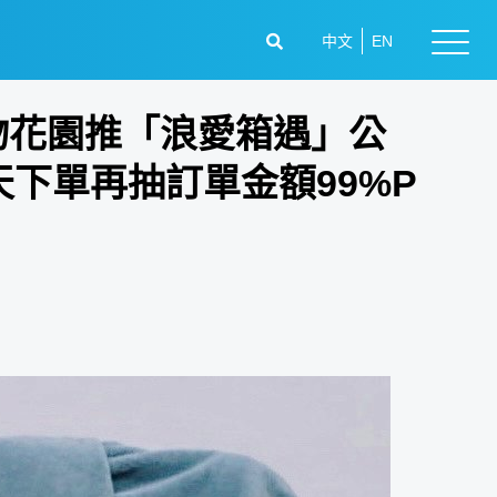
中文
EN
動物花園推「浪愛箱遇」公
天下單再抽訂單金額99%P