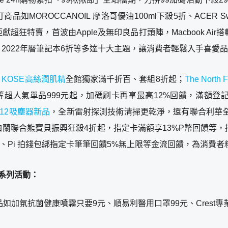
品如MOROCCANOIL 摩洛哥優油100ml下殺5折、ACER S
特賣，首波由Apple及無印良品打頭陣，Macbook Air搭
、2022年曆筆記本6折等多達十大主題，讓消費者輕鬆入手喜愛
，
KOSE高絲潤肌精
全館獨家滿千折百、套組8折起；
The North 
人氣單品999元起，加碼刷卡再享最高12%回饋，滿額登記再抽品
 V12吸塵器新品
，全新雷射探測技術清掃更乾淨，還有聯合利華全
蘭聯合熊寶貝振興狂殺4折起，指定卡滿額享13%P幣回饋等，搭配
饋18%、Pi 拍錢包綁指定卡筆筆回饋5%無上限等金流回饋，為
 系列活動：
如加氛抗菌健康噴霧只要9元、順易利醫用口罩99元、Crest專