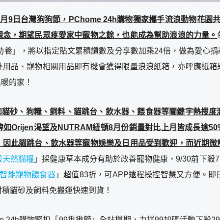
9月9日台灣狗狗節，PChome 24h購物獨家攜手流浪動物花園
觀念，期望民眾疼愛家中寵物之餘，也能成為幫助浪浪的力量。
「助養」，將以指定貼文累積讚數及分享數加乘24倍，做為愛心
外用品、寵物相關用品即有機會獲得限量浪浪紙箱，亦呼應紙箱
溫暖的家！
如貓砂、狗糧、飼料、貓跳台、飲水器、餵食器等關鍵字熱搜度
如Orijen渴望及NUTRAM紐頓8月份銷量對比上月皆成長逾
，因此貓跳台、飲水器等寵物娛樂及日用品受到歡迎，而近期微
無穀天然貓糧
」採健康草本成分有助於改善寵物健康，9/30前下殺7
霍曼智能寵物餵食器
」超值83折，可APP遠程操控智慧又方便。即
材積貓砂及飼料免搬運快速到貨！
e 24h購物緊扣「99揪揪節」全站檔期，力拼99加碼活動下殺