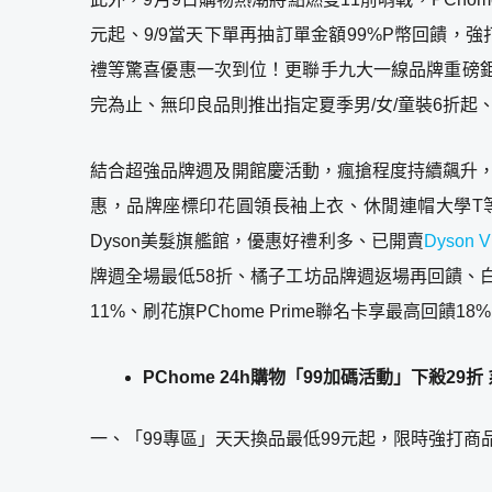
元起、9/9當天下單再抽訂單金額99%P幣回饋，強打商
禮等驚喜優惠一次到位！更聯手九大一線品牌重磅鉅獻超狂
完為止、無印良品則推出指定夏季男/女/童裝6折起
結合超強品牌週及開館慶活動，瘋搶程度持續飆升
惠，品牌座標印花圓領長袖上衣、休閒連帽大學T等超
Dyson美髮旗艦館，優惠好禮利多、已開賣
Dyson
牌週全場最低58折、橘子工坊品牌週返場再回饋、白
11%、刷花旗PChome Prime聯名卡享最高回
PChome 24h購物「99加碼活動」下殺29折
一、「99專區」天天換品最低99元起，限時強打商品