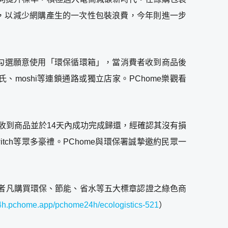
畫，以減少網購產生的一次性包裝浪費，今年則進一步
行勾選願意使用「環保循環箱」，當消費者收到商品後
、moshi等連鎖通路或獨立店家。PChome樂觀看
者收到商品並於14天內成功完成歸還，經確認其沒有損
o Switch等眾多豪禮。PChome與環保署誠摯邀約民眾一
消費者凡購買環保、節能、省水等五大標章認證之綠色商
24h.pchome.app/pchome24h/ecologistics-521
）