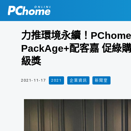
力推環境永續！PCho
PackAge+配客嘉 
級獎
2021-11-17
2021
,
企業資訊
,
新聞室