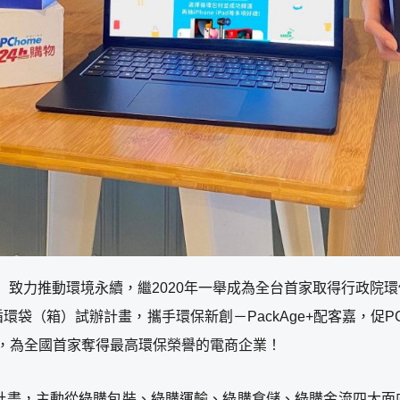
-tw）致力推動環境永續，繼2020年一舉成為全台首家取得行
環袋（箱）試辦計畫，攜手環保新創－PackAge+配客嘉，促P
，為全國首家奪得最高環保榮譽的電商企業！
色購物計畫，主動從綠購包裝、綠購運輸、綠購倉儲、綠購金流四大