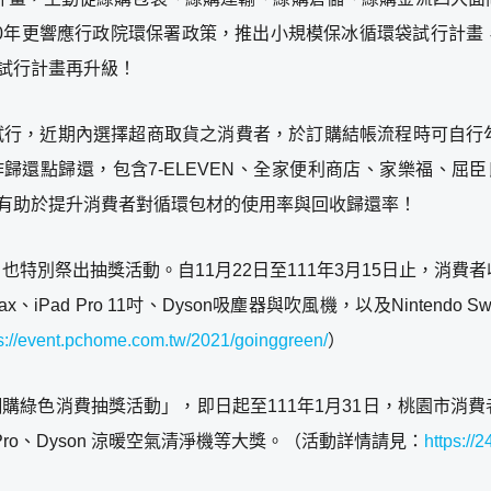
020年更響應行政院環保署政策，推出小規模保冰循環袋試行計
裝試行計畫再升級！
區作為試行，近期內選擇超商取貨之消費者，於訂購結帳流程時可自
作歸還點歸還，包含7-ELEVEN、全家便利商店、家樂福、屈臣氏
，將有助於提升消費者對循環包材的使用率與回收歸還率！
特別祭出抽獎活動。自11月22日至111年3月15日止，消費
ax、iPad Pro 11吋、Dyson吸塵器與吹風機，以及Nintend
s://event.pchome.com.tw/2021/goinggreen/
）
府「網購綠色消費抽獎活動」，即日起至111年1月31日，桃園市
 Pro、Dyson 涼暖空氣清淨機等大獎。
（活動詳情請見：
https://