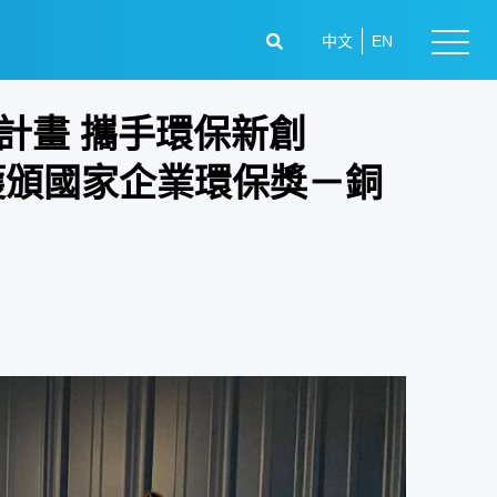
中文
EN
計畫 攜手環保新創
！獲頒國家企業環保獎－銅