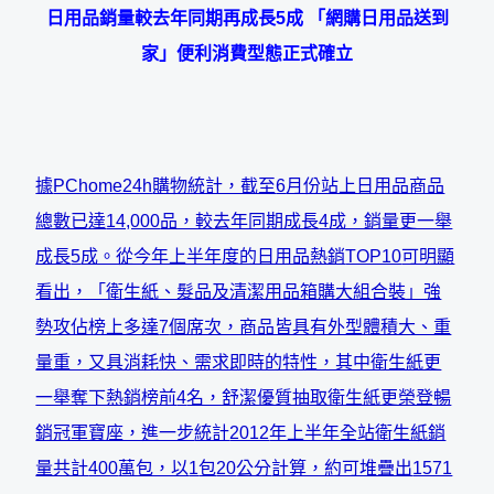
日用品銷量較去年同期再成長
5
成
「網購日用品送到
家」便利消費型態正式確立
據
PChome24h
購物統計，截至
6
月份站上日用品商品
總數已達
14,000
品，較去年同期成長
4
成，銷量更一舉
成長
5
成。從今年上半年度的日用品熱銷
TOP10
可明顯
看出，「衛生紙、髮品及清潔用品箱購大組合裝」強
勢攻佔榜上多達
7
個席次，商品皆具有外型體積大、重
量重，又具消耗快、需求即時的特性，其中衛生紙更
一舉奪下熱銷榜前
4
名，舒潔優質抽取衛生紙更榮登暢
銷冠軍寶座，進一步
統計
2012
年上半年全站衛生紙銷
量共計
400
萬包，以
1
包
20
公分
計算，約可堆疊出
1571