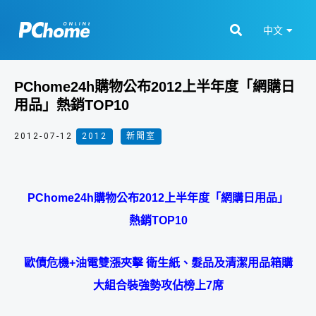
中文
PChome24h購物公布2012上半年度「網購日
用品」熱銷TOP10
2012-07-12
2012
,
新聞室
PChome24h
購物
公布
2012
上半年度「網購日用品」
熱銷
TOP10
歐債危機
+
油電雙漲夾擊
衛生紙、髮品及清潔用品箱購
大組合裝強勢攻佔榜上
7
席