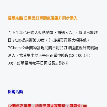
猛夏來臨
日用品訂單隨氣溫飆升同步湧入
而下半年也已進入炙熱酷暑，甫邁入7月，氣溫已於昨
日(7/10)提前衝破38度，外出採買意願大幅降低，
PChome24h購物發現網購日用品訂單隨氣溫升高明顯
湧入，尤其集中於正午日正當中時段(12：00-14：
00)，訂單量可較平日再成長2成多。
促銷活動
12
週年安可慶
‧
指定品
周末享現折
‧
周周省
100