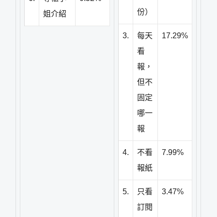
份）
姐介紹
3.
每天
17.29%
看
報，
但不
固定
哪一
報
4.
不看
7.99%
報紙
5.
只看
3.47%
訂閱