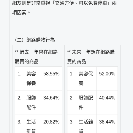
網友則是非常重視「交通方便、可以免費停車」兩
項因素。
（二）網路購物行為
** 過去一年曾在網路
** 未來一年想在網路購
購買的商品
買的商品
1.
美容
58.55%
1.
美容保
52.00%
保養
養
2.
服飾
34.64%
2.
服飾配
40.44%
配件
件
3.
生活
20.82%
3.
生活雜
38.44%
雜貨
貨