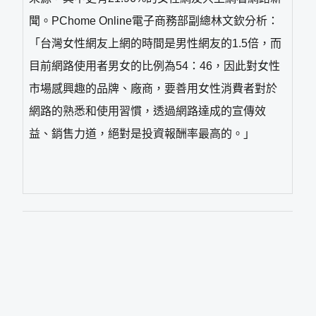
聞。PChome Online電子商務部副總林文欽分析：
「台灣女性網友上網的時間是男性網友的1.5倍，而
目前網路使用者男女的比例為54：46，因此對女性
市場感興趣的品牌、廠商，要善用女性消費者對於
網路的熟悉和使用習慣，透過網路達成的宣傳效
益、銷售力道，絕對是投資報酬率最高的。」