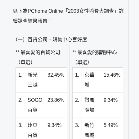
以下為PChome Online「2003女性消費大調查」詳
細調查結果報告：
（一）百貨公司、購物中心喜好度
** 最喜愛的百貨公司
** 最喜愛的購物中心
（單選）
（單選）
1.
新光
32.45%
1.
京華
15.46%
三越
城
2.
SOGO
23.86%
2.
微風
9.34%
百貨
廣場
3.
遠東
9.34%
3.
新竹
5.49%
百貨
風城