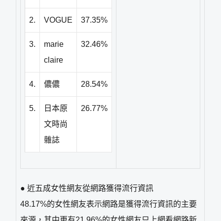
2.
VOGUE
37.35%
3.
marie
32.46%
claire
4.
儂儂
28.54%
5.
日本原
26.77%
文時尚
雜誌
● 近五成女性網友從網路獲得流行資訊
48.17%的女性網友表示網路是獲得流行資訊的主要
來源，其中更有21.96%的女性網友只上網看網路新