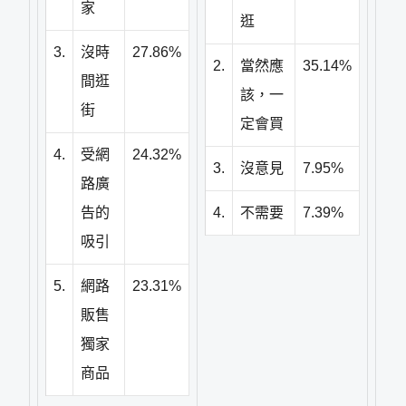
家
逛
3.
沒時
27.86%
2.
當然應
35.14%
間逛
該，一
街
定會買
4.
受網
24.32%
3.
沒意見
7.95%
路廣
告的
4.
不需要
7.39%
吸引
5.
網路
23.31%
販售
獨家
商品