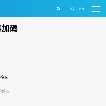
中文
EN
再加碼
聯名包
千送百