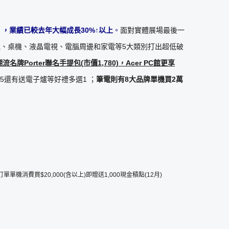
」，業績已較去年大幅成長
30%
↑以上
。
面對實體展場最後一
電、桌機、液晶電視、電腦周邊和家電等5大類別打出超低破
潮流名牌
Porter
聯名手提包
(
市價
1,780)
，
Acer PC
館更享
萬5還有送電子爐等好禮多選1 ；
筆電則有
8
大品牌單機買
2
萬
訂單單機消費買$20,000(含以上)即贈送1,000現金積點(12月)