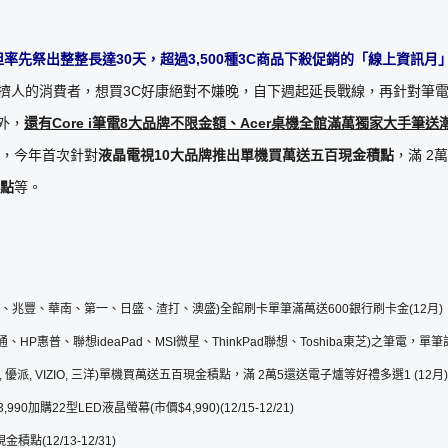
但率先祭出整整長達
30
天，超過
3,500
種
3C
商品下殺促銷的「線上資訊月
人擠人的消費者，想買3C好康絕對不嫌晚，自下週起延長戰線，再針對筆
外，
還有
Core i
筆電
8
大品牌不限金額、
Acer
桌機全館滿萬
獨家大手筆
送
，今年首次針對
液晶電視
10
大品牌推出單機買萬送五百現金積點
，滿 2
點
等。
、兆豐、華南、第一、日盛、渣打、澳盛)全館刷卡單筆滿萬送600銀行刷卡金(12月)
通、HP惠普、聯想ideaPad、MSI微星、ThinkPad聯想、Toshiba東芝)之筆電，單筆
, 大同, 優派, VIZIO, 三洋)單機買萬送五百現金積點，滿 2萬5還送電子爐等好禮多選1 (12月)
加購22型LED液晶螢幕(市價$4,990)(12/15-12/21)
積點(12/13-12/31)