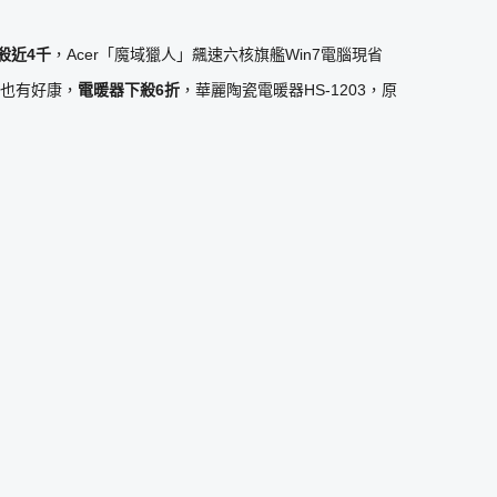
殺近
4
千
，Acer「魔域獵人」飆速六核旗艦Win7電腦現省
節家電也有好康，
電暖器下殺
6
折
，華麗陶瓷電暖器HS-1203，原