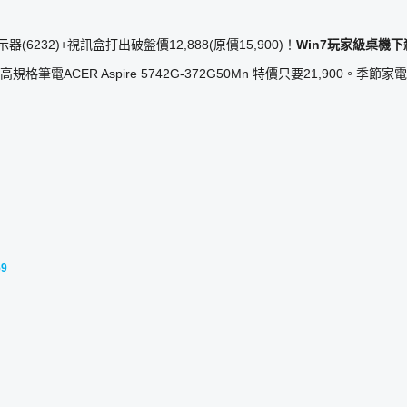
晶顯示器(6232)+視訊盒打出破盤價12,888(原價15,900)！
Win7
玩家級桌機下
3高規格筆電ACER Aspire 5742G-372G50Mn 特價只要21,900。季
59