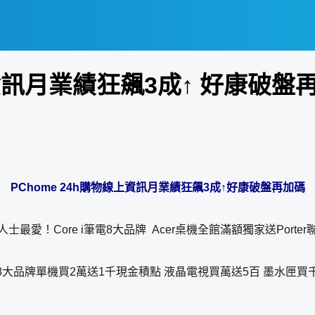
上資訊月業績狂飆3成↑ 好康破盤
PChome 24h購物
線上資訊月業績狂飆
3
成↑好康破盤再加碼
人士最愛！Core i筆電8大品牌 Acer桌機全館滿額獨家送Porter
8大品牌單機買2萬送1千現金積點 液晶電視買萬送5百 墨水匣買