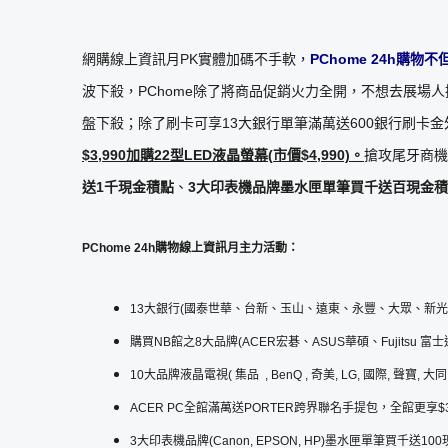
網購線上資訊月PK實體加碼不手軟
，
PChome 24h
購物不
波下殺，PChome除了將商品促銷火力全開，不想去展場
盤下殺；除了刷卡可享13大銀行單筆滿萬送600銀行刷卡金
$3,990
加購
22
型
LED
液晶螢幕
(
市價
$4,990)
。
搶攻尾牙商機
送
1
千現金積點
、
3
大印表機品牌
墨水
匣單筆買千送
百
現金積
PChome 24h購物線上資訊月主力活動：
13大銀行(國泰世華、台新、玉山、遠東、永豐、大眾、新光
購買NB館之8大品牌(ACER宏碁、ASUS華碩、Fujitsu 富士
10大品牌液晶電視( 集品 , BenQ , 奇美, LG, 國際, 聲寶
ACER PC全館滿萬送PORTER跨界聯名手提包，全館更享$3,990
3大印表機品牌(Canon, EPSON, HP)墨水匣單筆買千送100現金