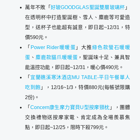
萬年不敗「
好玻GOODGLAS聖誕雙層玻璃杯
」
在透明杯中打造聖誕樹、雪人、麋鹿等可愛造
型，送杯子也能超有誠意，即日起~12/31，特
價590元。
「
Power Rider暖暖蛋
」大推
綠色款螢石暖暖
蛋
、
麋鹿款貓爪暖暖蛋
，聖誕味十足、兼具智
能溫控功能，即日起~12/31，暖心價490元。
「
宜蘭礁溪寒沐酒店MU TABLE-平日午餐單人
吃到飽
」，12/16~1/3，特價880元(每帳號限購
2份)。
「
Concern康生摩力寶貝U型按摩頸枕
」，團體
交換禮物送按摩家電、肯定成為全場羨慕焦
點，即日起~12/25，限時下殺799元。