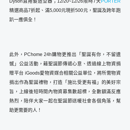
Dyson直捲髮造型器；12/20~12/26限時7天
PORTER
精選商品7折起、滿5,000元現折500元，聖誕及跨年跑
趴一應俱全！
此外，PChome 24h購物更推出「聖誕有你，不留遺
憾」公益活動，藉聖誕節傳遞心意、透過線上物資捐
贈平台 iGoods愛物資媒合相關公益單位，將所需物資
捐出作為聖誕禮物，打造「施比受更有福」的美好宗
旨，上線後短時間內物資募集數超標，全數額滿反應
熱烈，陪伴大家一起在聖誕節送暖社會各個角落，幫
助更需要的人！