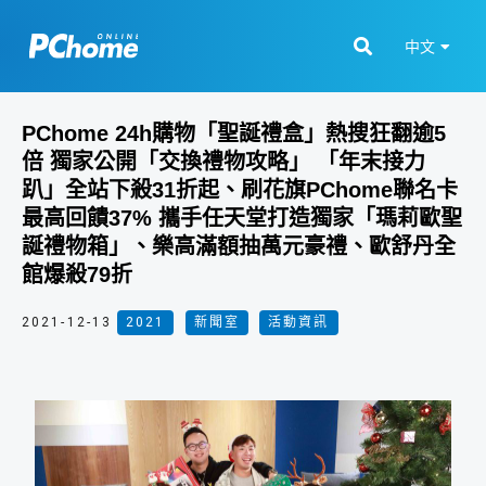
中文
PChome 24h購物「聖誕禮盒」熱搜狂翻逾5
倍 獨家公開「交換禮物攻略」 「年末接力
趴」全站下殺31折起、刷花旗PChome聯名卡
最高回饋37% 攜手任天堂打造獨家「瑪莉歐聖
誕禮物箱」、樂高滿額抽萬元豪禮、歐舒丹全
館爆殺79折
2021-12-13
2021
,
新聞室
,
活動資訊