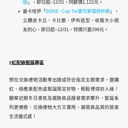
版
」，即日起~12/31，同歡價1,122元。
最卡哇伊「
BONE- Cup Tie寶可夢環保杯綁
」，
立體皮卡丘、卡比獸、伊布造型，收服大小朋
友的心，即日起~12/31，特價只要299元。
#
紅配綠聖誕專區
想在交換禮物活動零出錯或符合指定主題需求，選購
紅、綠應景配色或聖誕限定好物，輕鬆博得好人緣！
觀察近期冬日香氛及擺飾商品搜尋需求攀升，聖誕系
列更療癒、交換禮物大方又實用，展現高品質的居家
生活儀式感！