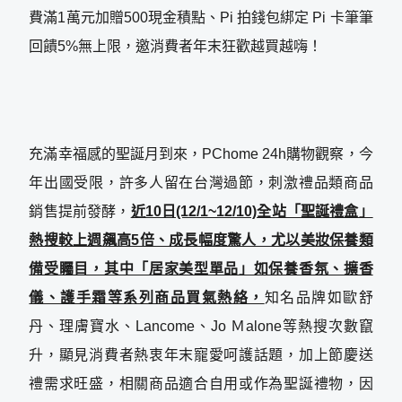
費滿1萬元加贈500現金積點、Pi 拍錢包綁定 Pi 卡筆筆
回饋5%無上限，邀消費者年末狂歡越買越嗨！
充滿幸福感的聖誕月到來，PChome 24h購物觀察，今
年出國受限，許多人留在台灣過節，刺激禮品類商品
銷售提前發酵，
近10日(12/1~12/10)全站「聖誕禮盒」
熱搜較上週飆高5倍、成長幅度驚人，尤以美妝保養類
備受矚目，其中「居家美型單品」如保養香氛、擴香
儀、護手霜等系列商品買氣熱絡，
知名品牌如歐舒
丹、理膚寶水、Lancome、Jo Ｍalone等熱搜次數竄
升，顯見消費者熱衷年末寵愛呵護話題，加上節慶送
禮需求旺盛，相關商品適合自用或作為聖誕禮物，因