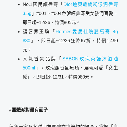
No.1國民護唇膏「
Dior迪奧癮誘粉漾潤唇膏
3.5g
」#001、#004色號經典深受女孩們喜愛，
即日起~12/26，特價805元。
護唇界王牌「
Hermes愛馬仕瑰麗唇膏 4g
#30
」，即日起~12/26狂降67折，特價1,490
元。
人氣香氛品牌「
SABON玫瑰茶語沐浴油
500ml
」，玫瑰韻香氣療癒、展現可愛「女生
感」，即日起~12/31，特價980元。
#
團體派對最有面子
每年一定有各種朋友團體交換禮物的場合，掌握「高