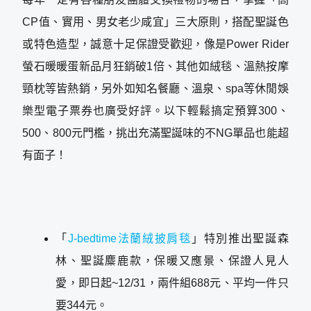
CP值、實用、男女老少咸宜」三大原則，搭配聖誕色
或特色造型，誠意十足保證受歡迎，像是Power Rider
螢石暖暖蛋新品月狂銷破1倍、其他如絨毯、溫熱按摩
頸枕等皆熱銷，另外如知名餐廳、溫泉、spa等休閒娛
樂型電子票券也廣受好評。以下輕鬆搞定預算300、
500、800元門檻，挑出充滿聖誕味的不NG單品也能超
有面子！
「
J-bedtime法蘭絨披肩毯
」特別推出聖誕森
林、聖誕麋鹿款，保暖又應景、保證人見人
愛，即日起~12/31，兩件組688元、平均一件只
要344元。