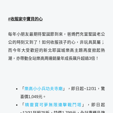
#
收服家中寶貝的心
每年小朋友最期待聖誕節到來，爸媽們充當聖誕老公
公的時刻又到了！如何收服孩子的心，非玩具莫屬；
而今年大受歡迎的新北耶誕城樂高主題再度掀起熱
潮，亦帶動全站樂高周邊銷量年成長飆升超過3倍！
「
樂高小小兵功夫寺廟
」，即日起~12/31，驚
喜價1,049元。
「
精靈寶可夢無限連擊戰鬥塔
」，即日起
~12/31狂殺75折，特價1,799元，全站專櫃品牌