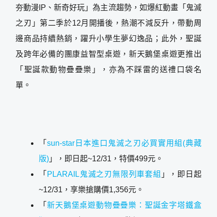
夯動漫IP、新奇好玩」為主流趨勢，如爆紅動畫「鬼滅
之刃」第二季於12月開播後，熱潮不減反升，帶動周
邊商品持續熱銷，躍升小學生夢幻逸品；此外，聖誕
及跨年必備的團康益智型桌遊，新天鵝堡桌遊更推出
「聖誕款動物疊疊樂」，亦為不踩雷的送禮口袋名
單。
「
sun-star日本進口鬼滅之刃必買實用組(典藏
版)
」，即日起~12/31，特價499元。
「
PLARAIL鬼滅之刃無限列車套組
」，即日起
~12/31，享樂搶購價1,356元。
「
新天鵝堡桌遊動物疊疊樂：聖誕金字塔鐵盒