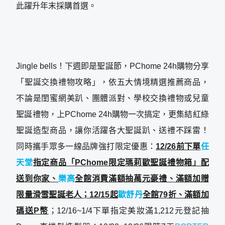
此躍升年末採購首選。
Jingle bells！下週即是聖誕節，PChome 24h購物分享
「聖誕交換禮物攻略」，依五大情境精選推薦商品，
不論是閨蜜網美趴、團體派對、學校交換禮物或兒童
聖誕禮物，上PChome 24h購物一次搞定，更集結紅綠
聖誕造型商品，讓你活躍各大聖誕趴、送禮不踩雷！
同時攜手眾多一線品牌強打限定優惠：
12/26前下單
任
天堂
指定商品「PChome限定瑪莉歐聖誕禮物箱」配
送到你家、
樂高
全館消費滿額抽萬元豪禮、滿額加贈
限量滑雪聖誕老人；12/15起
歐舒丹
全館79折、滿額加
碼送P幣
；12/16~1/4下單指定美妝滿1,212元登記抽