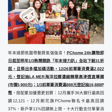
年末過節氛圍帶動買氣強強滾！
PChome 24h購物即
日起至明年1/3熱鬧開跑「年末接力趴」全站下殺31折
起，且祭出多檔加碼活動，12/26前單筆消費滿2,022
元，登記抽LA MER海洋拉娜濃縮精華高滲透直導膜
(市價5,900元)；1/3前單筆消費滿888元登記抽16,888P
幣
，搭配累加優惠更划算：12月攜手36大銀行最高回
饋12,121、12月刷花旗PChome聯名卡最高回饋
37%、新戶享11%回饋無上限、十大行動支付單筆消