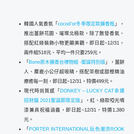
韓國人氣香氛「
cocod’or冬季限定款擴香瓶
」，
推出薑餅花園、璀璨北極款，除了散發香氣、
搭配紅綠裝飾小物更顯美觀，即日起~12/31，
兩件組518元、平均一件只要259元。
「
Bone原木擴香台禮物組 -聖誕特別版
」，薑餅
人、麋鹿小公仔超吸睛，搭配茶樹或甜橙精油
療癒每一刻，即日起~12/31，特價499元。
現代時尚質感「
DONKEY – LUCKY CAT幸運
招財貓 2021聖誕節限定版
」，紅、綠款啞光噴
漆兼具祝福涵義，即日起~12/31，特價1,380
元。
「
PORTER INTERNATIONAL玩色潮流ROOK