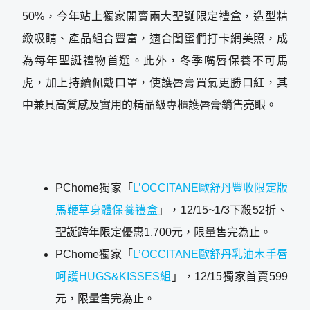
50%，今年站上獨家開賣兩大聖誕限定禮盒，造型精
緻吸睛、產品組合豐富，適合閨蜜們打卡網美照，成
為每年聖誕禮物首選。此外，冬季嘴唇保養不可馬
虎，加上持續佩戴口罩，使護唇膏買氣更勝口紅，其
中兼具高質感及實用的精品級專櫃護唇膏銷售亮眼。
PChome獨家「
L’OCCITANE歐舒丹豐收限定版
馬鞭草身體保養禮盒
」，12/15~1/3下殺52折、
聖誕跨年限定優惠1,700元，限量售完為止。
PChome獨家「
L’OCCITANE歐舒丹乳油木手唇
呵護HUGS&KISSES組
」，12/15獨家首賣599
元，限量售完為止。