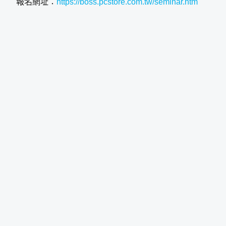
報名網址：
https://boss.pcstore.com.tw/seminar.htm