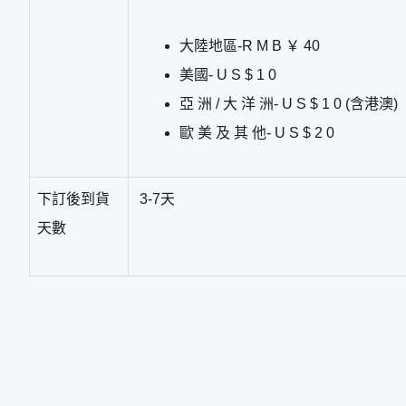
大陸地區-R M B ￥ 40
美國- U S $ 1 0
亞 洲 / 大 洋 洲- U S $ 1 0 (含港澳)
歐 美 及 其 他- U S $ 2 0
下訂後到貨
3-7天
天數