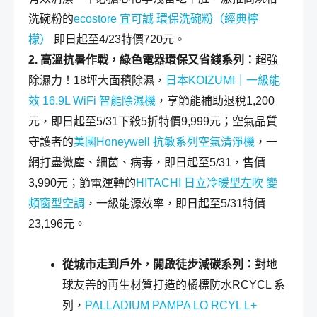
洗碗粉的
ecostore 宜可誠 環保洗碗粉（經典檸
檬）
即日起至4/23特價720元。
2. 高溫抗暑作戰，綠色電器環保又省錢系列：
超強
除濕力！18坪大面積除濕，
日本KOIZUMI｜一級能
效 16.9L WiFi 智能除濕機
，享節能補助退稅1,200
元，即日起至5/31下殺5折特價9,999元；空氣品質
守護者的
美國Honeywell 抗敏系列空氣清淨機
，一
網打盡微塵、細菌、病毒，即日起至5/31，售價
3,990元；節電運轉的
HITACHI 日立冷暖型左吹 變
頻窗型空調
，一級能源效率，即日起至5/31特價
23,196元。
從城市走到戶外，開啟徒步減碳系列：
對地
球友善的再生材質打造的橘標防水RCYCL 系
列，
PALLADIUM PAMPA LO RCYL L+