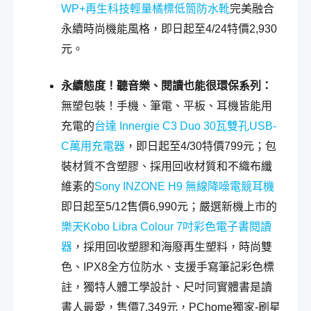
WP+再生科技輕量橘標低筒防水靴
完美融合
永續時尚機能風格，即日起至4/24特價2,930
元。
永續態度！聽音樂、閱讀也能很環保系列：
無塑包裝！手機、筆電、平板、耳機皆能用
充電的
台達 Innergie C3 Duo 30瓦雙孔USB-
C萬用充電器
，即日起至4/30特價799元；包
裝材質不含塑膠、採用回收材質和不織布纖
維素的
Sony INZONE H9 無線降噪電競耳機
即日起至5/12售價6,990元；嚴選新機上市的
樂天Kobo Libra Colour 7吋彩色電子書閱讀
器
，採用回收塑膠和海廢再生塑料，時尚雙
色、IPX8全方位防水、支援手寫筆記彩色標
註，獨特人體工學設計、尺吋同實體書是讀
書人最愛，售價7,349元，PChome獨家-刷星