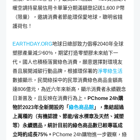
暖空調持星展信用卡單筆分期滿額登記送1,600 P幣
（限量），邀請消費者節能環保愛地球，聰明省錢
護荷包！
EARTHDAY.ORG
地球日總部致力倡導2040年全球
塑膠產量減少60％，期望打造零塑膠未來給下一
代。國人也積極落實綠色消費，願意選擇對環境友
善且展開減碳行動品牌，根據環保署的
淨零綠生活
數據顯示，民間綠採中的民眾消費綠色商品金額高
達806億元，為近六年來新高，顯示消費者永續觀念
日漸普及，且反映在消費行為上。
PChome 24h購
物於2023年全新開設的「
綠色商品館
」，集結超過
上萬種的（有機認證、節能/省水標章及天然、減塑
等）永續選品，統計目前的綠色商品數已較專區成
立時約成長75%。
PChome 24h購物進一步觀察，綠