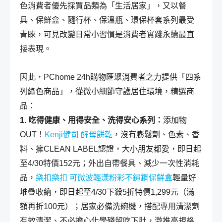
色消費者優先採買品類為「生活居家」，又以餐
具、保鮮盒、隨行杯、保溫瓶、環保杯套系列最受
青睞，可見改變日常小習慣是消費者實踐永續最直
接表現。
因此，PChome 24h購物匯聚消費者之力提供「四系
列綠色商品」，從微小細節守護居住環境，精選商
品：
1. 吃得健康、用得安全、洗得安心系列：
添加物
OUT！
Kenji健司 酵母餅乾
，沒有膨鬆劑、色素、香
料、擁CLEAN LABEL認證，大小朋友都愛，即日起
至4/30特價152元；外出自帶餐具、減少一次性消耗
品，
樂扣樂扣 可微波輕漾粉彩不鏽鋼保鮮盒
輕量好
堆疊收納，即日起至4/30下殺5折特價1,299元（滿
額再折100元）；居家必備洗碗機，搭配專用清潔劑
有效清潔、不必擔心化學殘留吃下肚，激推高規格