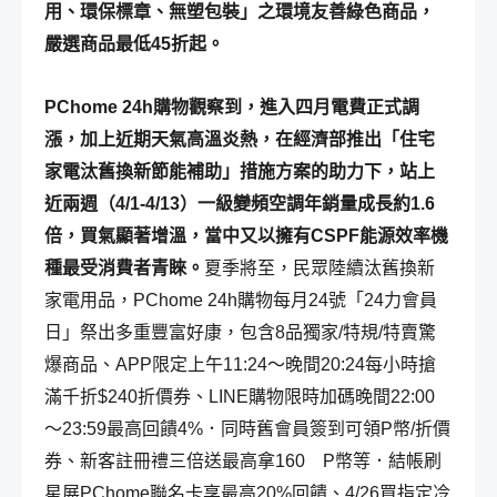
用、環保標章、無塑包裝」之環境友善綠色商品，
嚴選商品最低45折起。
PChome 24h購物觀察到，進入四月電費正式調
漲，加上近期天氣高溫炎熱，在經濟部推出「住宅
家電汰舊換新節能補助」措施方案的助力下，站上
近兩週（4/1-4/13）一級變頻空調年銷量成長約1.6
倍，買氣顯著增溫，當中又以擁有CSPF能源效率機
種最受消費者青睞。
夏季將至，民眾陸續汰舊換新
家電用品，PChome 24h購物每月24號「24力會員
日」祭出多重豐富好康，包含8品獨家/特規/特賣驚
爆商品、APP限定上午11:24～晚間20:24每小時搶
滿千折$240折價券、LINE購物限時加碼晚間22:00
～23:59最高回饋4%．同時舊會員簽到可領P幣/折價
券、新客註冊禮三倍送最高拿160 P幣等．結帳刷
星展PChome聯名卡享最高20%回饋、4/26買指定冷