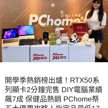
開學季熱銷榜出爐！RTX50系
列顯卡2分鐘完售 DIY電腦業績
飆7成 保健品熱銷 PChome祭