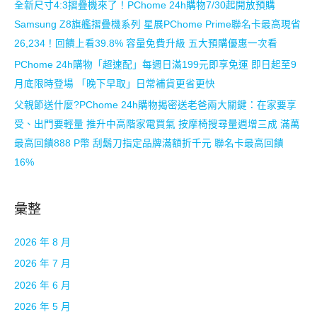
全新尺寸4:3摺疊機來了！PChome 24h購物7/30起開放預購
Samsung Z8旗艦摺疊機系列 星展PChome Prime聯名卡最高現省
26,234！回饋上看39.8% 容量免費升級 五大預購優惠一次看
PChome 24h購物「超速配」每週日滿199元即享免運 即日起至9
月底限時登場 「晚下早取」日常補貨更省更快
父親節送什麼?PChome 24h購物揭密送老爸兩大關鍵：在家要享
受、出門要輕量 推升中高階家電買氣 按摩椅搜尋量週增三成 滿萬
最高回饋888 P幣 刮鬍刀指定品牌滿額折千元 聯名卡最高回饋
16%
彙整
2026 年 8 月
2026 年 7 月
2026 年 6 月
2026 年 5 月