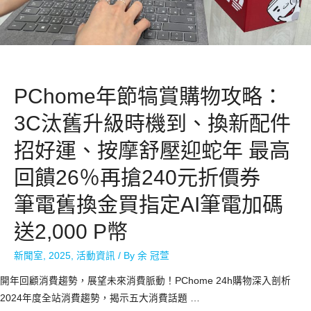
PChome年節犒賞購物攻略：
3C汰舊升級時機到、換新配件
招好運、按摩舒壓迎蛇年 最高
回饋26％再搶240元折價券
筆電舊換金買指定AI筆電加碼
送2,000 P幣
新聞室
,
2025
,
活動資訊
/ By
余 冠萱
開年回顧消費趨勢，展望未來消費脈動！PChome 24h購物深入剖析
2024年度全站消費趨勢，揭示五大消費話題 …