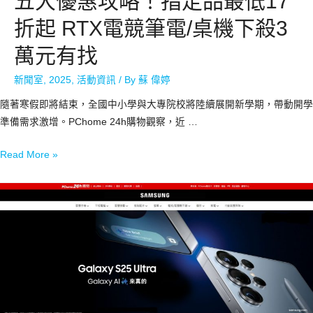
五大優惠攻略！指定品最低17
折起 RTX電競筆電/桌機下殺3
萬元有找
新聞室
,
2025
,
活動資訊
/ By
蘇 偉婷
隨著寒假即將結束，全國中小學與大專院校將陸續展開新學期，帶動開學
準備需求激增。PChome 24h購物觀察，近 …
Read More »