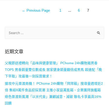
←
Previous Page
1
...
6
7
近期文章
父親節送禮轉向「品味與健康管理」 PChome 24h購物揭男香
TOP5 男香銷量雙位數成長 居家健身銷量翻倍成黑馬 超速配「晚
下早取」攻最後一刻採買需求！
搶攻中元普渡商機！ PChome 24h購物「拜拜箱」搜尋量週增近2
倍 集結8萬件食品迎採買潮 主推小家庭萬能箱、企業團拜旗艦箱
綠色普渡新風潮「以米代金」兼顧誠意、減碳 聯名卡享最高16%
回饋