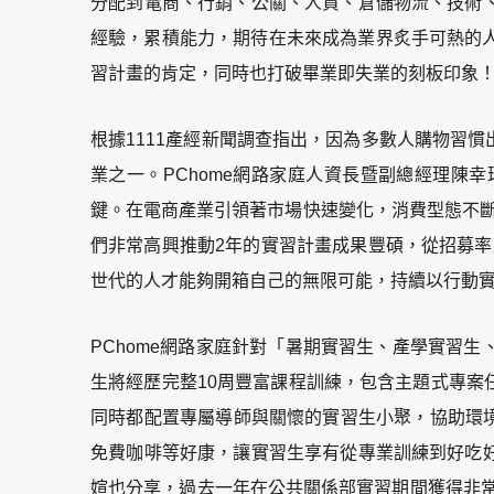
分配到電商、行銷、公關、人資、倉儲物流、技術
經驗，累積能力，期待在未來成為業界炙手可熱的人
習計畫的肯定，同時也打破畢業即失業的刻板印象
根據1111產經新聞調查指出，因為多數人購物習
業之一。
PChome網路家庭人資長暨副總經理陳
鍵。在電商產業引領著市場快速變化，消費型態不斷
們非常高興推動2年的實習計畫成果豐碩，從招募率
世代的人才能夠開箱自己的無限可能，持續以行動
PChome網路家庭針對「暑期實習生、產學實習
生將經歷完整10周豐富課程訓練，包含主題式專
同時都配置專屬導師與關懷的實習生小聚，協助環境
免費咖啡等好康，讓實習生享有從專業訓練到好吃
媗也分享，過去一年在公共關係部實習期間獲得非常