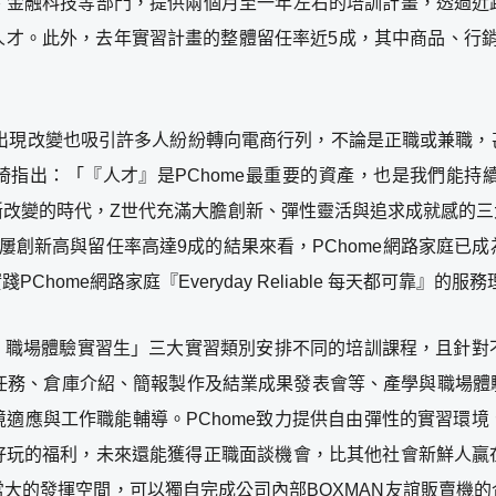
、金融科技等部門，提供兩個月至一年左右的培訓計畫，透過近
才。此外，去年實習計畫的整體留任率近5成，其中商品、行銷等
！
慣出現改變也吸引許多人紛紛轉向電商行列，不論是正職或兼職
幸琦指出：「『人才』是PChome最重要的資產，也是我們能
改變的時代，Z世代充滿大膽創新、彈性靈活與追求成就感的三大
屢創新高與留任率高達9成的結果來看，PChome網路家庭已
實踐
PChome網路家庭『Everyday Reliable 每天都可靠
生、職場體驗實習生」三大實習類別安排不同的培訓課程，且針
案任務、倉庫介紹、簡報製作及結業成果發表會等、產學與職場體
適應與工作職能輔導。PChome致力提供自由彈性的實習環
好玩的福利，未來還能獲得正職面談機會，比其他社會新鮮人贏
大的發揮空間，可以獨自完成公司內部BOXMAN友誼販賣機