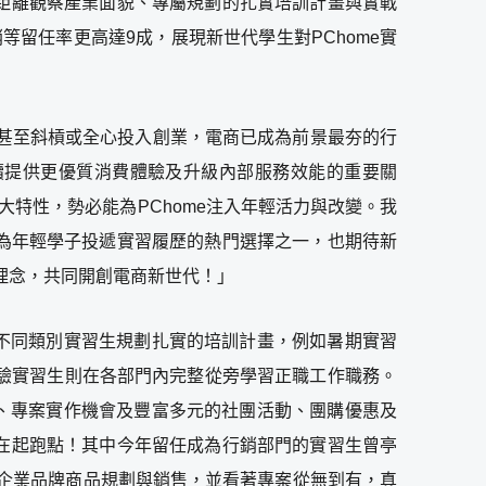
距離觀察產業面貌、專屬規劃的扎實培訓計畫與實戰
留任率更高達9成，展現新世代學生對PChome實
，甚至斜槓或全心投入創業，電商已成為前景最夯的行
持續提供更優質消費體驗及升級內部服務效能的重要關
特性，勢必能為PChome注入年輕活力與改變。我
成為年輕學子投遞實習履歷的熱門選擇之一，也期待新
』的服務理念，共同開創電商新世代！」
對不同類別實習生規劃扎實的培訓計畫，例如暑期實習
驗實習生則在各部門內完整從旁學習正職工作職務。
境、專案實作機會及豐富多元的社團活動、團購優惠及
在起跑點！其中今年留任成為行銷部門的實習生曾亭
的企業品牌商品規劃與銷售，並看著專案從無到有，真