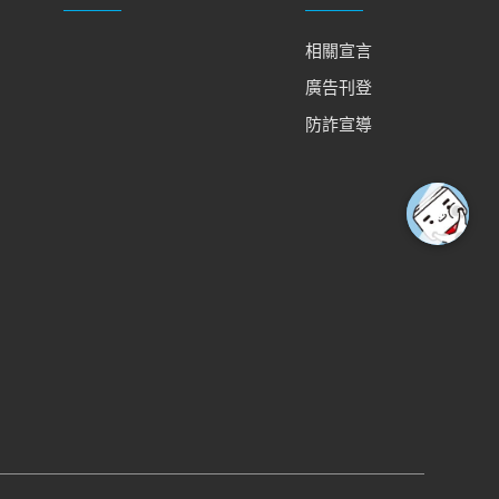
相關宣言
廣告刊登
防詐宣導