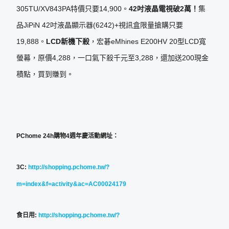
305TU/XV843PA特價只要14,900。
42
吋液晶電視破
2
萬！
集
品JiPiN 42吋液晶顯示器(6242)+視訊盒限量搶購只要
19,888。
LCD
新機下殺
，宏碁eMhines E200HV 20型LCD寬
螢幕，原價4,288，一口氣下殺千元至3,288，還加送200現金
積點，買到賺到。
PChome 24h
購物
4
週年慶
活動網址
：
3C
:
http://shopping.pchome.tw/?
m=index&f=activity&ac=AC00024179
食日用
:
http://shopping.pchome.tw/?