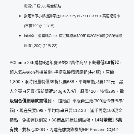
電滿5千送500現金積點
指定單眼小相機獨家送Hello Kitty 8G SD Class10高速記憶卡
(市價799)(~ 11/15)
Intel桌上型電腦Core i指定機種享$99加購2G記憶體(2G記憶體
原價1,200) (11/8-22)
PChome 24h購物4週年慶全站32萬件商品下殺
最低
3.9
折起
，
超人氣Avalon有機茶樹+檸檬洗髮精週慶組(共4瓶)，原價
1,800，限時限量特價39折只要688，平均單瓶只要172元！黑
人全亮白牙膏-清新薄荷140g-6入/組，原價420，特價299，
量
販組合價網購就買得到
。《舒潔》平版衛生紙(300抽*6包*8串/
箱)，現在只要899，平均每串只要112.38，滿千再送100現金
積點，免搬運送到家。3C商品同樣殺到破盤，
14
吋筆電
1.5
萬
有找
，雙核心320G，內建光雕燒錄機的HP Presario CQ42-