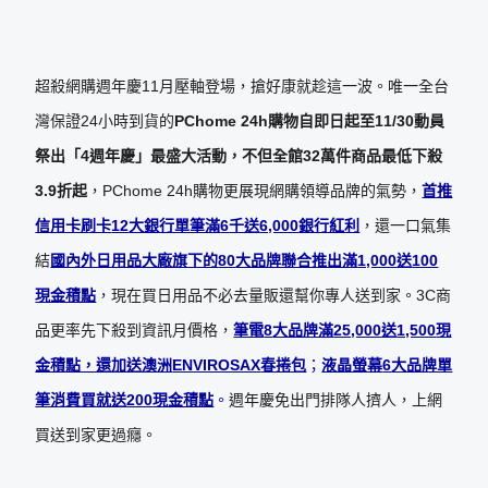
超殺網購週年慶11月壓軸登場，搶好康就趁這一波。唯一全台
灣保證24小時到貨的
PChome 24h
購物自即日起至
11/30
動員
祭出「
4
週年慶」最盛大活動，不但全館
32
萬件商品最低下殺
3.9
折起
，PChome 24h購物更展現網購領導品牌的氣勢，
首推
信用卡刷卡
12
大銀行單筆滿
6
千送
6,000
銀行紅利
，還一口氣集
結
國內外日用品大廠旗下的
80
大品牌聯合推出滿
1,000
送
100
現金積點
，現在買日用品不必去量販還幫你專人送到家。3C商
品更率先下殺到資訊月價格，
筆電
8
大品牌滿
25,000
送
1,500
現
金積點，還加送澳洲
ENVIROSAX
春捲包
；
液晶螢幕
6
大品牌單
筆消費買就送
200
現金積點
。
週年慶免出門排隊人擠人，上網
買送到家更過癮。