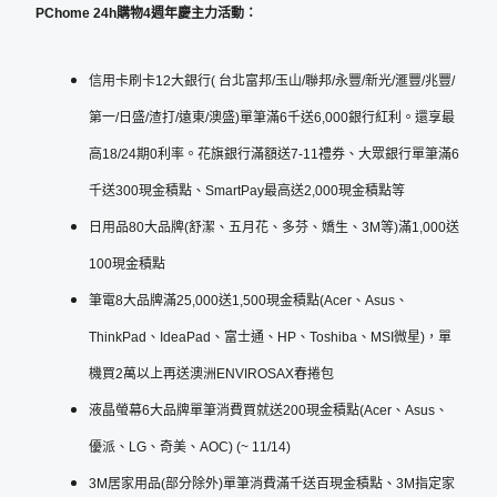
PChome 24h購物
4週年慶主力活動：
信用卡刷卡12大銀行( 台北富邦/玉山/聯邦/永豐/新光/滙豐/兆豐/
第一/日盛/渣打/遠東/澳盛)單筆滿6千送6,000銀行紅利。還享最
高18/24期0利率。花旗銀行滿額送7-11禮券、大眾銀行單筆滿6
千送300現金積點、SmartPay最高送2,000現金積點等
日用品80大品牌(舒潔、五月花、多芬、嬌生、3M等)滿1,000送
100現金積點
筆電8大品牌滿25,000送1,500現金積點(Acer、Asus、
ThinkPad、IdeaPad、富士通、HP、Toshiba、MSI微星)，單
機買2萬以上再送澳洲ENVIROSAX春捲包
液晶螢幕6大品牌單筆消費買就送200現金積點(Acer、Asus、
優派、LG、奇美、AOC) (~ 11/14)
3M居家用品(部分除外)單筆消費滿千送百現金積點、3M指定家