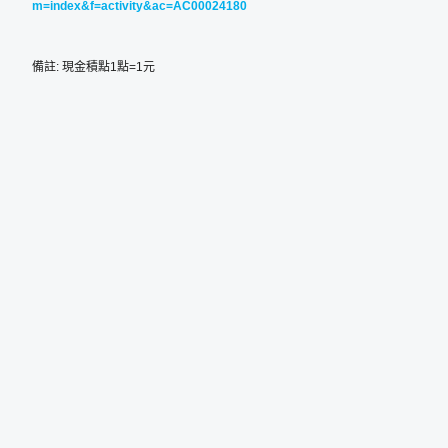
m=index&f=activity&ac=AC00024180
備註: 現金積點1點=1元