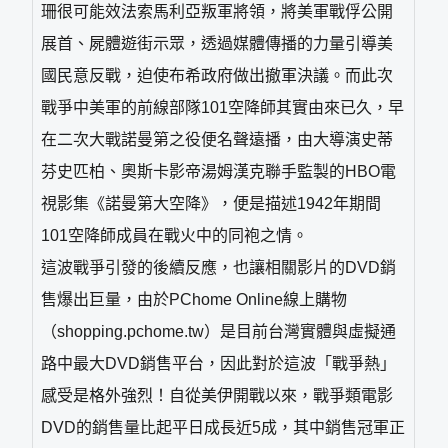
珊很可能效法索馬利亞叛軍將領，將美軍戰俘公開
展首、屍體遊街示眾，透過媒體傳播的力量引導美
國民意反戰，迫使布希政府做出撤軍決議。而此次
戰爭中美軍的前線部隊101空降師其實由來已久，早
在二次大戰諾曼第之役便名聲遠播，由大導演史蒂
芬史匹柏、奧斯卡影帝湯姆漢克聯手監製的HBO電
視影集《諾曼第大空降》，便是描述1942年期間
101空降師成員在戰火中的同袍之情。
這波戰爭引發的後續反應，也讓相關影片的DVD銷
售爆出巨量，由於PChome Online線上購物
（shopping.pchome.tw）是目前台灣實體與虛擬通
路中最大DVD銷售平台，因此對於這波「戰爭熱」
感受是格外強烈！自從美伊開戰以來，戰爭類電影
DVD的銷售量比起平日成長近5成，其中銷售冠軍正