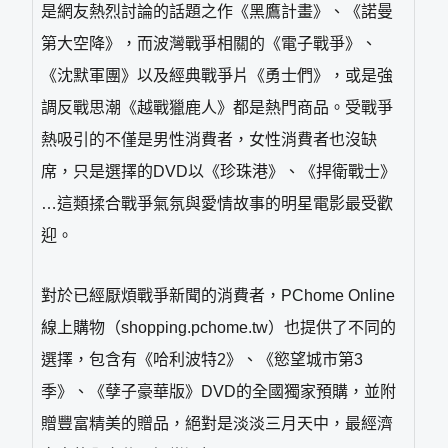
是網友熱烈討論的話題之作《黑鷹計畫》、《諾曼
第大空降》，而波灣戰爭相關的《電子戰爭》、
《沈默軍團》以及經典戰爭片《勇士們》，或是強
調反戰思潮《越戰獵鹿人》都是熱門商品。受戰爭
熱吸引的不僅是男性消費者，女性消費者也沒缺
席，只是選擇的DVD以《珍珠港》、《捍衛戰士》
…這類揉合戰爭氣氛與愛情故事的明星電影最受歡
迎。
對於已經厭煩戰爭新聞的消費者，PChome Online
線上購物（shopping.pchome.tw）也提供了不同的
選擇，包含有《哈利波特2》、《慾望城市第3
季》、《孽子豪華版》DVD的全國獨家預購，並附
贈豐富精美的贈品，絕對是淡淡三月天中，最經濟