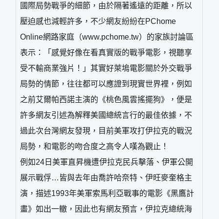
國際局勢戰爭的細節，由於隔著遙遠的距離，所以
壓迫感也減輕許多，不少網友紛紛在PChome
Online網路家庭（www.pchome.tw）的家族討論區
表示：「感覺好像在看真實版的戰爭電影，視聽享
受不輸商業強片！」其實好萊塢電影關於外交戰爭
局勢的情節，往往都可以應證到現實世界裡，例如
之前艾爾帕西諾主演的《桃色風雲搖擺狗》，便是
許多網友引述為解釋美國總統言行的最佳依據，不
過此次台灣網友發現，目前美軍攻打伊拉克的戰況
局勢，和電影的吻合度之高令人嘆為觀止！
例如24日美軍直昇機遭伊拉克民兵擊落、伊軍公開
展示戰俘…皆與去年由喬許哈奈特、伊旺麥奎格主
演，描述1993年美軍索馬利亞戰事的電影《黑鷹計
畫》如出一轍，因此也有網友預言，伊拉克總統海