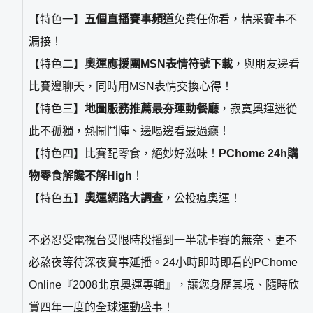
【特色一】
五個直播賽事頻道
免費任你看，精采賽事不
漏接！
【特色二】
奧運應援團MSN表情符號下載
，與朋友邊看
比賽邊聊天，同時用MSN表情交換心得！
【特色三】
地圖服務推薦最夯運動餐廳
，寂寞奧運迷從
此不孤獨，熱鬧鬥陣、邊喝邊看最過癮！
【特色四】比賽配零食，絕妙好滋味！
PChome 24h購
物零食解饞不解High
！
【特色五】
奧運網路大調查
，公投瘋奧運！
不必忍受電視台受限時段播到一半就卡賽的無奈、更不
必熬夜等待深夜賽事延播。24小時即時即看的PChome
Online『2008北京奧運專輯』，讓您身歷其境、隨時欣
賞四年一度的全球運動盛事！