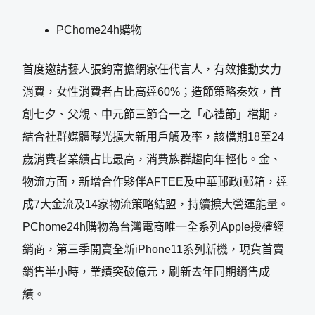
PChome24h購物
首度邀請藝人張鈞甯擔網家任代言人，有效推動女力
消費，女性消費者占比高達60%；造節策略奏效，首
創七夕、父親、中元節三節合一之「心禮節」檔期，
結合社群媒體曝光擴大新用戶觸及率，該檔期18至24
歲消費者業績占比最高，消費族群趨向年輕化。金、
物流方面，新增合作夥伴AFTEE及中華郵政i郵箱，達
成7大金流及14家物流策略結盟，持續擴大營運能量。
PChome24h購物為台灣電商唯一全系列Apple授權經
銷商，第三季開賣全新iPhone11系列新機，現貨首賣
銷售半小時，業績突破億元，刷新去年同期銷售成
績。