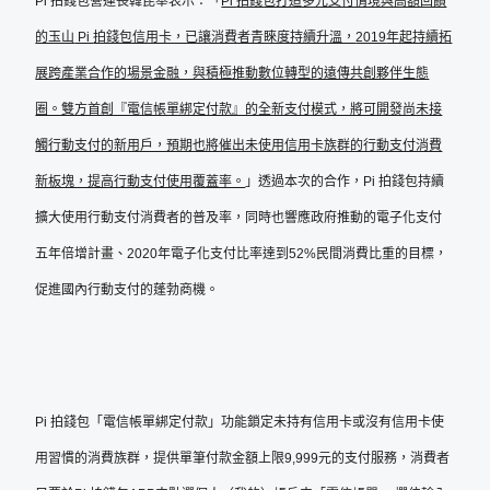
Pi 拍錢包營運長韓昆舉表示：「
Pi
拍錢包打造多元支付情境與高額回饋
的玉山
Pi
拍錢包信用卡，已讓消費者青睞度持續升溫，
2019
年起持續拓
展跨產業合作的場景金融，與積極推動數位轉型的遠傳共創夥伴生態
圈。雙方首創『電信帳單綁定付款』的全新支付模式，將可開發尚未接
觸行動支付的新用戶，預期也將催出未使用信用卡族群的行動支付消費
新板塊，提高行動支付使用覆蓋率。
」透過本次的合作，Pi 拍錢包持續
擴大使用行動支付消費者的普及率，同時也響應政府推動的電子化支付
五年倍增計畫、2020年電子化支付比率達到52%民間消費比重的目標，
促進國內行動支付的蓬勃商機。
Pi 拍錢包「電信帳單綁定付款」功能鎖定未持有信用卡或沒有信用卡使
用習慣的消費族群，提供單筆付款金額上限9,999元的支付服務，消費者