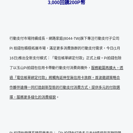
3,000
回饋
200P幣
行動支付市場持續成長，網路家庭(8044-TW)旗下專注行動支付子公司
Pi 拍錢包積極拓展市場，滿足更多消費族群的行動支付需求，今日(1月
16日)推出全新支付模式：「電信帳單綁定付款」正式上線。Pi拍錢包除
了以玉山Pi拍錢包信用卡帶動行動支付消費商機外，
服務範圍再擴大，透
過「電信帳單綁定付款」將觸角延伸至無信用卡族群。首波邀請策略合
作夥伴遠傳一同打造創新型態的行動支付消費方式，提供多元的付款選
擇，服務更多樣化的消費樣貌
。