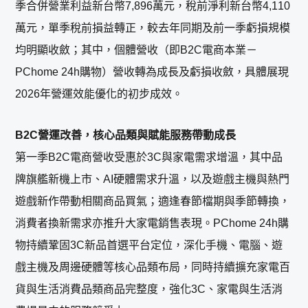
季合併營業利益新台幣7,896萬元，稅前淨利新台幣4,110
萬元，單季稅前損益轉正，較去年同期及前一季虧損規模
均明顯收斂；其中，個體營收（即B2C電商本業－
PChome 24h購物）營收轉為成長及虧損收斂，具體展現
2026年營運效能優化的初步成效。
B2C營運改善，核心品類與賦能服務帶動成長
第一季B2C電商營收受惠於3C與家電需求增溫，其中品
牌旗艦新機上市、AI硬體需求升溫，以及遊戲主機與熱門
遊戲新作帶動相關商品買氣；適逢春節檔期與季節轉換，
消費者換新需求亦推升大家電銷售表現。PChome 24h購
物持續鞏固3C新品首選平台定位，深化手機、電腦、遊
戲主機及周邊硬體等核心品類布局，同時持續擴充家電百
貨與生活消費品類商品完整度，強化3C、家電與生活消