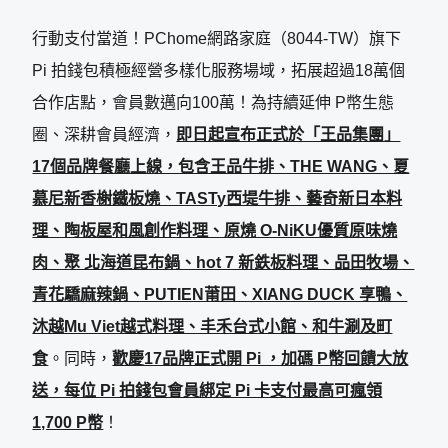
行動支付當道！PChome網路家庭（8044-TW）旗下
Pi 拍錢包積極經營多樣化服務場域，拓展超過18萬個
合作店點，會員數邁向100萬！為持續延伸 P幣生態
圈、深耕會員經濟，
即日起宣布正式於「王品集團」
17個品牌餐廳上線，包含王品牛排、THE WANG、夏
慕尼新香榭鐵板燒、TASTy西堤牛排、藝奇新日本料
理、陶板屋和風創作料理、原燒 O-NiKU優質原味燒
肉、聚 北海道昆布鍋、hot 7 新鉄板料理、品田牧場、
青花驕麻辣鍋、PUTIEN莆田、XIANG DUCK 享鴨、
沐越Mu Viet越式料理、丰禾台式小館、和牛涮及町
食
。同時，
歡慶17品牌正式開 Pi ，加碼 P幣回饋大放
送，每位 Pi 拍錢包會員綁定 Pi 卡支付最高可瘋領
1,700 P幣
！