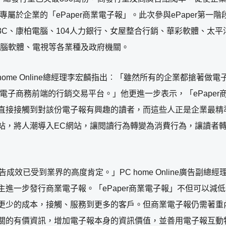
專屬於企業的「ePaper商業電子報」。此次參與ePaper第一
3C、康柏電腦、104人力銀行、女屋整合行銷、華彩軟體、太
電腦軟體、電視等各業種及政府機關。
 home Online總經理李宏麟指出︰「雖然所有的企業都搶
電子商務前端的行銷交易平台。」他更進一步表示，「ePaper商業電
接接觸到對該份電子報有興趣的讀者，而這些人正是企業最精準的
站，將人潮導入EC網站，讓閱讀行為轉變為消費行為，讓讀者
廣告成效已受到業界的高度肯定。」PC home Online廣告副總
進一步發行商業電子報。「ePaper商業電子報」不但可以減
更少的成本，接觸、服務到更多的客戶。但商業電子報仍需著重
關的有價資訊，增加電子報本身的資訊價值，並善用電子報互動