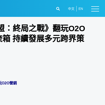
中文
EN
盟：終局之戰》翻玩O2O
流箱 持續發展多元跨界策
O2O營銷