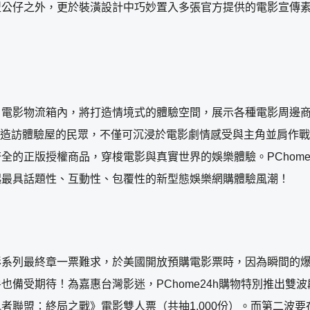
型公仔之外，更於裝潢設計中巧妙置入多張官方提供的電影宣傳
電影物流箱內，將打造情境式的體驗空間，展示各種電影周邊商
品。造訪體驗屋的民眾，不僅可沉浸於電影劇情感受與主角並肩作戰的
全的正版授權商品，穿梭電影與真實世界的娛樂體驗。PChome
起最具話題性、互動性、包覆性的新型態娛樂網購體驗風潮！
彩系列最終章一票難求，於美國開放預購電影票時，因為瞬間的
備受期待！為嘉惠台灣影迷，PChome24h購物特別推出雙波
聯盟：終局之戰》電影雙人票（共抽1,000份）。而第二波要