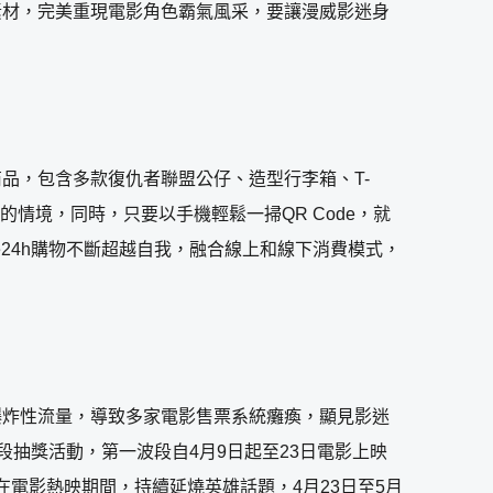
素材，完美重現電影角色霸氣風采，要讓漫威影迷身
品，包含多款復仇者聯盟公仔、造型行李箱、T-
情境，同時，只要以手機輕鬆一掃QR Code，就
24h購物不斷超越自我，融合線上和線下消費模式，
爆炸性流量，導致多家電影售票系統癱瘓，顯見影迷
段抽獎活動，第一波段自4月9日起至23日電影上映
在電影熱映期間，持續延燒英雄話題，4月23日至5月