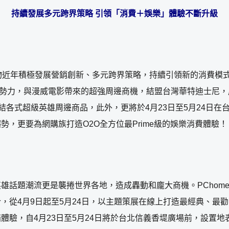
持續發展多元跨界策略 引領「消費＋娛樂」體驗不斷升級
me24h購物近年積極發展營銷創新、多元跨界策略，持續引領新的消
新勢力，與漫威電影帶來的超強周邊商機，結盟台灣華特迪士尼
展集結各式超級英雄周邊商品，此外，更將於4月23日至5月24日
，更要為網購族打造O2O全方位最Prime級的娛樂消費體驗！
雄話題潮流更是襲捲世界各地，造成轟動和龐大商機。PChome
4月9日起至5月24日，以主題策展在線上打造最經典、最勸Bu
體驗，自4月23日至5月24日將於台北信義香堤廣場前，設置