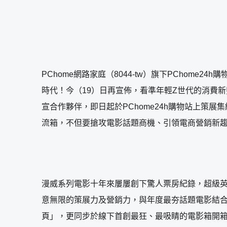
PChome網路家庭（8044-tw）旗下PCho
時代！今（19）日再宣佈，看準年輕Z世代的消費
宣合作夥伴，即日起於PChome24h購物站上策
流箱，不但要搶攻電影話題商機、引領電商營銷新趨勢
漫威系列電影十年來屢屢創下驚人票房紀錄，超級英
意無限的策展力及營銷力，與年度最夯話題電影結合，從
頁」，更同步於線下首創最狂、最吸睛的電影箱開箱