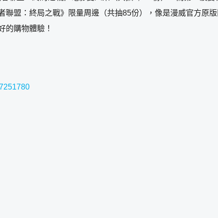
復仇者聯盟：終局之戰》限量周邊（共抽85份），像是漫威官方原
美好的購物體驗！
77251780