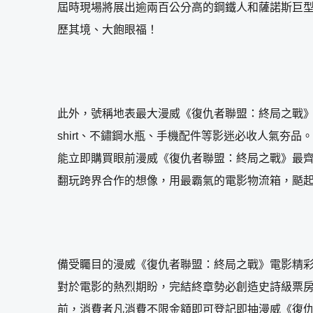
屆時現場將展出逾兩百公分高的鋼鐵人和薩諾斯巨
歷其境、大飽眼福！
此外，號稱地表最大漫威《復仇者聯盟：終局之戰》
shirt、不鏽鋼水瓶、手機配件等影迷必收人氣夯
能立即購買眼前漫威《復仇者聯盟：終局之戰》最齊
翻玩跨界合作的想像，用最霸氣的電影物流箱，颳
備受矚目的漫威《復仇者聯盟：終局之戰》電影精
對於電影的熱烈期盼，完結終章勢必創造史詩級票房也
前，消費者凡消費不限金額即可登記即抽漫威《復仇者