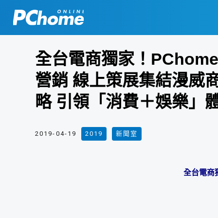
全台電商獨家！PChom
營銷 線上策展集結漫威
略 引領「消費＋娛樂」
2019-04-19
2019
,
新聞室
全台電商