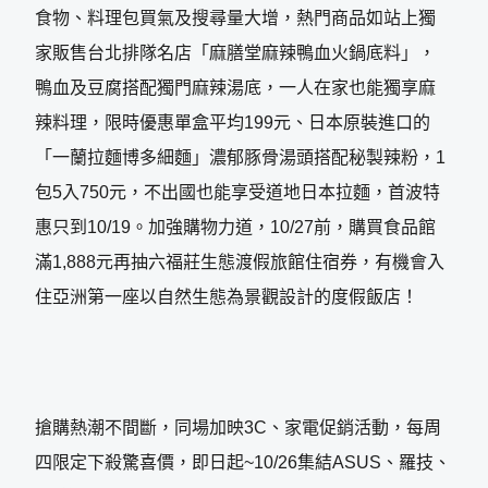
食物、料理包買氣及搜尋量大增，熱門商品如站上獨
家販售台北排隊名店「麻膳堂麻辣鴨血火鍋底料」，
鴨血及豆腐搭配獨門麻辣湯底，一人在家也能獨享麻
辣料理，限時優惠單盒平均199元、日本原裝進口的
「一蘭拉麵博多細麵」濃郁豚骨湯頭搭配秘製辣粉，1
包5入750元，不出國也能享受道地日本拉麵，首波特
惠只到10/19。加強購物力道，10/27前，購買食品館
滿1,888元再抽六福莊生態渡假旅館住宿券，有機會入
住亞洲第一座以自然生態為景觀設計的度假飯店！
搶購熱潮不間斷，同場加映3C、家電促銷活動，每周
四限定下殺驚喜價，即日起~10/26集結ASUS、羅技、