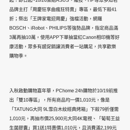
起！即日起~10/26集結ASUS、羅技、HP等眾多知名
品牌主打「周慶狂享曲瘋狂特賣」專區，最低下殺41
折；祭出「王牌家電迎周慶」強檔活動，網羅
BOSCH、iRobot、PHILIPS等強勢品牌，指定商品滿
3萬再抽10萬，使用APP下單抽當紅Canon相印機等好
康活動，眾多有感促銷讓消費者一站購足，共享歡樂
購物季。
入秋啟動購物嘉年華，PChome 24h購物於10/19前推
出「雙10專區」，所有商品均一價1,010元，像是
「TATUNG大同 9L雪白木紋經典烤箱」下殺79折僅需
1,010元，再抽市價25,900元大同4K電視、「葡萄王益
生菌膠囊」買1送1特惠價1,010元，且消費滿2,199元