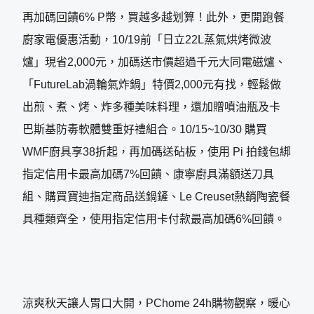
再加碼回饋6% P幣，買越多越划算！此外，更開跑餐
廚家電優惠活動，10/19前「日立22L蒸氣烘烤微波
爐」現省2,000元，加碼送市價超過千元大同電磁爐、
「FutureLab渦輪氣炸鍋」特價2,000元有找，輕鬆做
出煎、煮、烤、炸多種美味料理，還加贈噴油瓶及卡
巴斯基防毒軟體雙重好禮組合。10/15~10/30 購買
WMF廚具享38折起，再加碼送砧板，使用 Pi 拍錢包綁
指定信用卡最高加碼7%回饋、康寧廚具滿額送刀具
組、購買寶迪指定商品送鍋鏟、Le Creuset熱銷陶瓷餐
具種類齊全，使用指定信用卡付款最高加碼6%回饋。
涼爽秋天讓人胃口大開，PChome 24h購物觀察，暖心