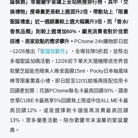
誕裝飾」等關鍵字皆躍上全站熱搜排行榜，其中「交
換禮物」搜尋量更是較上週提升2倍，帶動站上「限量
聖誕禮盒」近一週銷量較上週大幅飆升3倍，而「香水/
香氛品類」則較上週增加60%，顯見消費者對於佳節
送禮、居家妝點的需求攀升。
PChome 24h購物即日起
~12/26推出「
聖誕狂歡月
」，全場狂降5折起，並祭出
多檔聖誕加碼活動，12/26前下單天天隨機贈送世界首
款蘭芝超能亮睡美人晚安面膜15ml、Pocky日本柚風味
棒等限量驚喜小禮，即日起至12/31結帳再搭配信用卡
回饋更划算：花旗PChome聯名卡最高回饋30%、國泰
世華CUBE卡最高享5%回饋無上限或中信ALL ME卡最
高回饋12%，或是選擇刷卡儲值再消費最高回饋
13%，眾多優惠活動，陪你歡慶年末溫馨的聖誕慶
典。