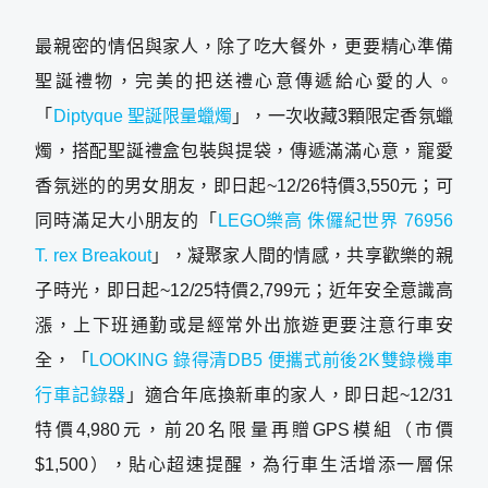
最親密的情侶與家人，除了吃大餐外，更要精心準備
聖誕禮物，完美的把送禮心意傳遞給心愛的人。
「
Diptyque 聖誕限量蠟燭
」，一次收藏3顆限定香氛蠟
燭，搭配聖誕禮盒包裝與提袋，傳遞滿滿心意，寵愛
香氛迷的的男女朋友，即日起~12/26特價3,550元；可
同時滿足大小朋友的「
LEGO樂高 侏儸紀世界 76956
T. rex Breakout
」，凝聚家人間的情感，共享歡樂的親
子時光，即日起~12/25特價2,799元；近年安全意識高
漲，上下班通勤或是經常外出旅遊更要注意行車安
全，「
LOOKING 錄得清DB5 便攜式前後2K雙錄機車
行車記錄器
」適合年底換新車的家人，即日起~12/31
特價4,980元，前20名限量再贈GPS模組（市價
$1,500），貼心超速提醒，為行車生活增添一層保