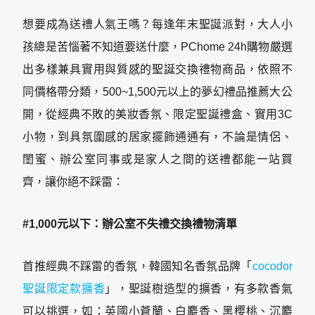
想要成為送禮人氣王嗎？每逢年末聖誕派對，大人小
孩總是苦惱著不知道要送什麼，PChome 24h購物嚴選
出多樣兼具實用與質感的聖誕交換禮物商品，依照不
同價格帶分類，500~1,500元以上的夢幻禮品推薦大公
開，從經典不敗的美妝香氛、限定聖誕禮盒、實用3C
小物，到具氛圍感的居家擺飾通通有，不論是情侶、
閨蜜、辦公室同事或是家人之間的送禮都能一站買
齊，讓你絕不踩雷：
#1,000元以下：辦公室不失禮交換禮物清單
首推經典不踩雷的香氛，韓國知名香氛品牌「
cocodor
聖誕限定款擴香
」，聖誕樹造型的擴香，有多款香氣
可以挑選，如：英國小蒼蘭、白麝香、黑櫻桃、沉麝