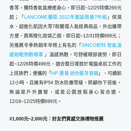
香等，獨特香氣能療癒身心，即日起~12/25特價269元
起；「
LANCOME蘭蔻 2022年聖誕限量7件組
」保濕
水、超進化肌因大等7款蘭蔻人氣經典商品，外出攜帶
方便，買再贈化妝袋乙個，即日起~12/31特價899元；
另推薦冬季熱銷年年榜上有名的「
SINCO昕科 智能溫
感助眠熱敷眼罩
」溫感熱敷，可舒緩眼部疲勞，即日
起~12/26特價499元，適合整日埋首於電腦桌前工作的
上班族們；便攜的「
HP 惠普 迷你藍牙音箱
」，可續航
12小時，且擁有IP54 防水防塵等級，照顧你下班後，
無論是戶外露營，或是公園放鬆身心皆合適，
12/16~12/25特價699元。
#1,000元~2,000元：好友們質感交換禮物推薦