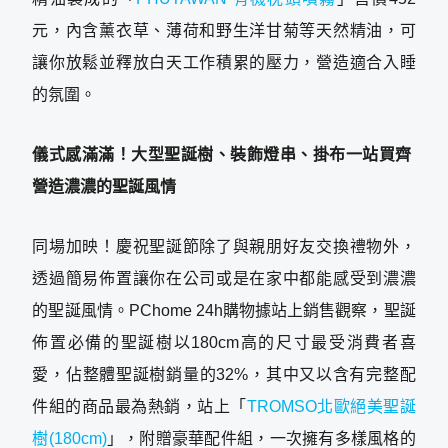
元，內含薰衣草、薄荷和野生洋甘菊等天然精油，可
讓你放鬆並釋放白天工作積累的壓力，營造適合入睡
的氛圍。
儀式感滿滿！大型聖誕樹、裝飾燈串、掛布一站買齊
營造濃濃的聖誕風情
同場加映！慶祝聖誕節除了與親朋好友交換禮物外，
透過簡易佈置讓你在公司或是在家中都能感受到濃濃
的聖誕風情。PChome 24h購物據站上銷售觀察，聖誕
佈置必備的聖誕樹以180cm高的尺寸最受消費者喜
愛，佔整體聖誕樹銷量的32%，其中又以含有完整配
件組的商品最為熱銷，站上「
TROMSO北歐絕美聖誕
樹(180cm)
」，附贈豪華配件組，一次擁有多樣風格的