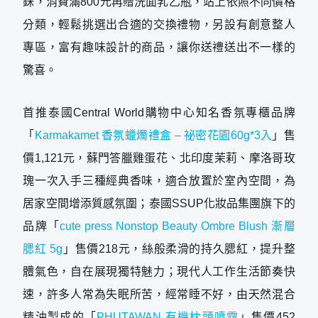
銖，消費滿800元再贈洗面乳乙瓶，站上依照不同價格
分類，輕鬆挑選出合適的交換禮物，另設有創意整人
專區，富有趣味設計的商品，讓你送禮送出不一樣的
驚喜。
首推泰國Central World購物中心知名香氛專櫃品牌
「
Karmakamet 香氛蠟燭禮盒 – 祕密花園60g*3入
」售
價1,121元，蘇門答臘雞蛋花、北印度茉莉、摩洛哥玫
瑰一次入手三種經典香味，適合放置於室內空間，為
居家空間增添質感氛圍；泰國SSUP化妝品集團旗下的
品牌「
cute press Nonstop Beauty Ombre Blush 漸層
腮紅 5g
」售價218元，絲般柔滑的持久腮紅，提升整
體氣色，自在展現獨特魅力；現代人工作生活節奏快
速，許多人常為失眠所苦，經常睡不好，由天然混合
精油製成的「
PHUTAWAN 有機枕頭噴霧
」售價452