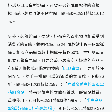
掛球及LED造型燈串，可省去另外購買配件的麻煩，
還可變小輕易收納不佔空間，即日起~12/31特價1,612
元。
另外，裝飾燈串、壁貼、掛布等佈置小物也相當受到
消費者的青睞，觀察PChome 24h購物站上近一週聖誕
佈置相關商品銷量較上週成長超過50%，主打簡單又
能立即營造氛圍，且適合較小居家空間擺放的商品。
有8種閃爍模式可隨意切換的「
LED串燈
」，適用於任
何場景，隨手一掛即可增添滿滿的氛圍感，下殺26
折，即日起~12/31特價259元；「
立體金蔥亮粉聖誕雪
花組窗貼
」特殊金蔥亮粉立體有質感，靜電貼材質可
重複使用，即日起~12/31特價3件499元；「
半島良品-
聖誕裝飾佈置掛布(贈燈飾)
」即日起~12/31特價2入379