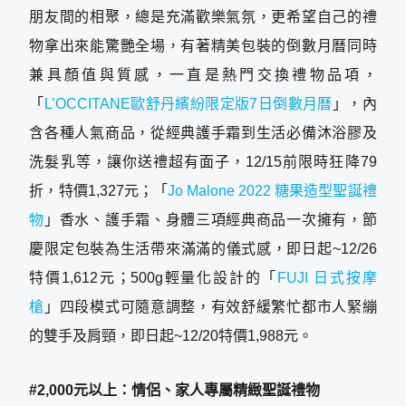
朋友間的相聚，總是充滿歡樂氣氛，更希望自己的禮
物拿出來能驚艷全場，有著精美包裝的倒數月曆同時
兼具顏值與質感，一直是熱門交換禮物品項，
「
L’OCCITANE歐舒丹繽紛限定版7日倒數月曆
」，內
含各種人氣商品，從經典護手霜到生活必備沐浴膠及
洗髮乳等，讓你送禮超有面子，12/15前限時狂降79
折，特價1,327元；「
Jo Malone 2022 糖果造型聖誕禮
物
」香水、護手霜、身體三項經典商品一次擁有，節
慶限定包裝為生活帶來滿滿的儀式感，即日起~12/26
特價1,612元；500g輕量化設計的「
FUJI 日式按摩
槍
」四段模式可隨意調整，有效舒緩繁忙都市人緊繃
的雙手及肩頸，即日起~12/20特價1,988元。
#2,000元以上：情侶、家人專屬精緻聖誕禮物